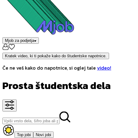
Mjob za podjetja
Kratek video, ki ti pokaže kako do študentske napotnice.
Če ne veš kako do napotnice, si oglej tale
video!
Prosta študentska dela
Top jobi
Novi jobi