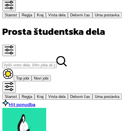
Starost
Regija
Kraj
Vrsta dela
Delovni čas
Urna postavka
Prosta študentska dela
Top jobi
Novi jobi
Starost
Regija
Kraj
Vrsta dela
Delovni čas
Urna postavka
Hit ponudba