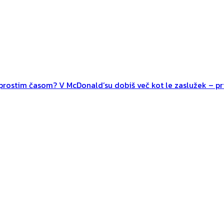
n prostim časom? V McDonald’su dobiš več kot le zaslužek – pri