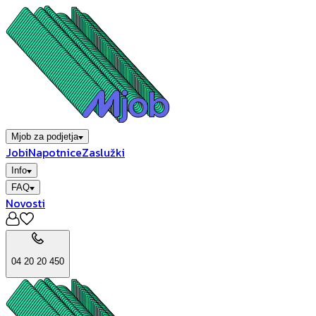
Mjob za podjetja
Jobi
Napotnice
Zaslužki
Info
FAQ
Novosti
04 20 20 450