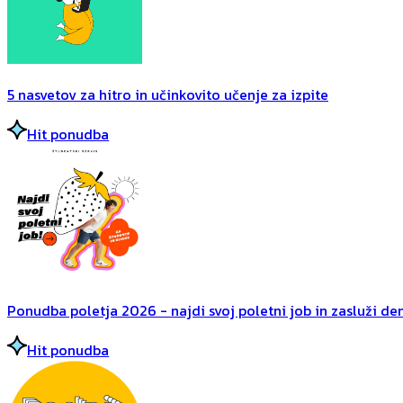
5 nasvetov za hitro in učinkovito učenje za izpite
Hit ponudba
Ponudba poletja 2026 - najdi svoj poletni job in zasluži dena
Hit ponudba