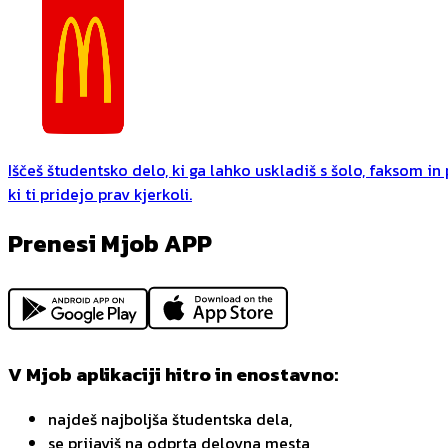
Iščeš študentsko delo, ki ga lahko uskladiš s šolo, faksom i
ki ti pridejo prav kjerkoli.
Prenesi Mjob APP
V Mjob aplikaciji hitro in enostavno:
najdeš najboljša študentska dela,
se prijaviš na odprta delovna mesta,