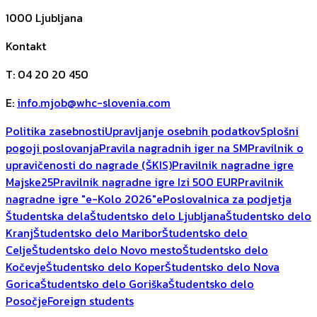
1000
Ljubljana
Kontakt
T
:
04 20 20 450
E
:
info.mjob@whc-slovenia.com
Politika zasebnosti
Upravljanje osebnih podatkov
Splošni
pogoji poslovanja
Pravila nagradnih iger na SM
Pravilnik o
upravičenosti do nagrade (ŠKIS)
Pravilnik nagradne igre
Majske25
Pravilnik nagradne igre Izi 500 EUR
Pravilnik
nagradne igre "e-Kolo 2026"
ePoslovalnica za podjetja
Študentska dela
Študentsko delo Ljubljana
Študentsko delo
Kranj
Študentsko delo Maribor
Študentsko delo
Celje
Študentsko delo Novo mesto
Študentsko delo
Kočevje
Študentsko delo Koper
Študentsko delo Nova
Gorica
Študentsko delo Goriška
Študentsko delo
Posočje
Foreign students