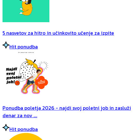
5 nasvetov za hitro in učinkovito učenje za izpite
Hit ponudba
Ponudba poletja 2026 - najdi svoj poletni job in zasluži
denar za nov ....
Hit ponudba