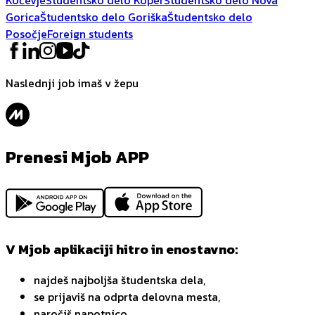
Gorica
Študentsko delo Goriška
Študentsko delo
Posočje
Foreign students
Naslednji job imaš v žepu
Prenesi Mjob APP
V Mjob aplikaciji hitro in enostavno:
najdeš najboljša študentska dela,
se prijaviš na odprta delovna mesta,
naročiš napotnico,