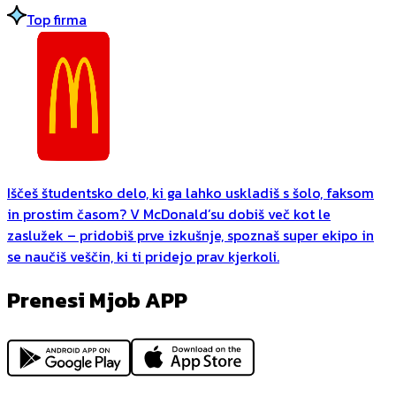
Top firma
Iščeš študentsko delo, ki ga lahko uskladiš s šolo, faksom
in prostim časom? V McDonald’su dobiš več kot le
zaslužek – pridobiš prve izkušnje, spoznaš super ekipo in
se naučiš veščin, ki ti pridejo prav kjerkoli.
Prenesi Mjob APP