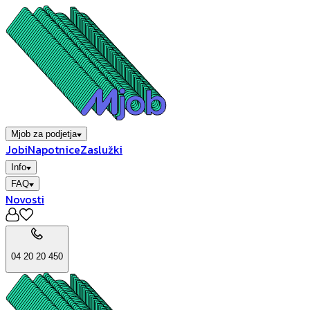
Mjob za podjetja
Jobi
Napotnice
Zaslužki
Info
FAQ
Novosti
04 20 20 450