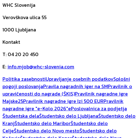
WHC Slovenija
Verovškova ulica 55
1000
Ljubljana
Kontakt
T
:
04 20 20 450
E
:
info.mjob@whc-slovenia.com
Politika zasebnosti
Upravljanje osebnih podatkov
Splošni
pogoji poslovanja
Pravila nagradnih iger na SM
Pravilnik o
upravičenosti do nagrade (ŠKIS)
Pravilnik nagradne igre
Majske25
Pravilnik nagradne igre Izi 500 EUR
Pravilnik
nagradne igre "e-Kolo 2026"
ePoslovalnica za podjetja
Študentska dela
Študentsko delo Ljubljana
Študentsko delo
Kranj
Študentsko delo Maribor
Študentsko delo
Celje
Študentsko delo Novo mesto
Študentsko delo
Kočevje
Študentsko delo Koper
Študentsko delo Nova