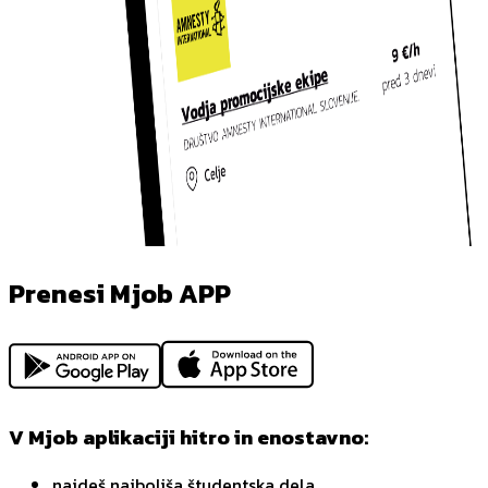
Prenesi Mjob APP
V Mjob aplikaciji hitro in enostavno:
najdeš najboljša študentska dela,