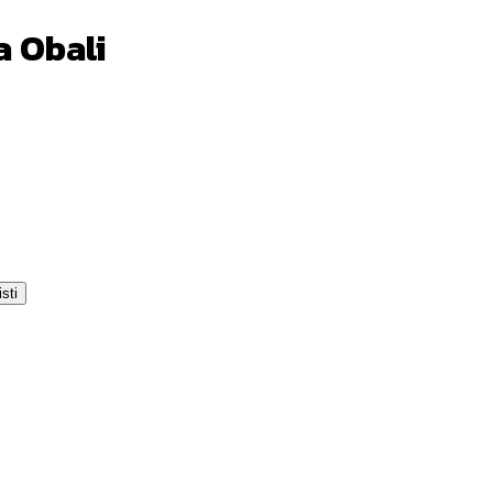
a Obali
sti