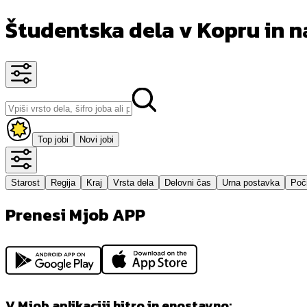
Študentska dela v Kopru in n
Top jobi
Novi jobi
Starost
Regija
Kraj
Vrsta dela
Delovni čas
Urna postavka
Poči
Prenesi Mjob APP
V Mjob aplikaciji hitro in enostavno: