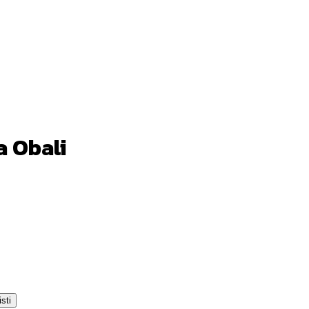
a Obali
sti