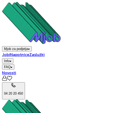
Mjob za podjetja
Jobi
Napotnice
Zaslužki
Info
FAQ
Novosti
04 20 20 450