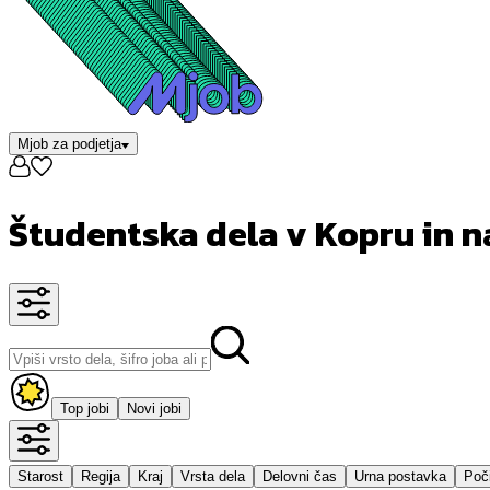
Mjob za podjetja
Študentska dela v Kopru in n
Top jobi
Novi jobi
Starost
Regija
Kraj
Vrsta dela
Delovni čas
Urna postavka
Poči