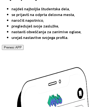
najdeš najboljša študentska dela,
se prijaviš na odprta delovna mesta,
naročiš napotnico,
pregleduješ svoje zaslužke,
nastaviš obveščanja za zanimive oglase,
urejaš nastavitve svojega profila.
Prenesi APP