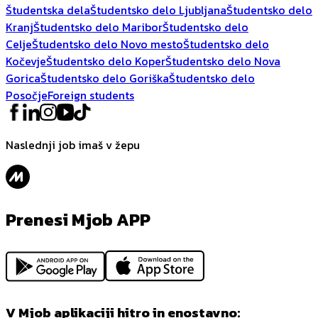
Študentska dela
Študentsko delo Ljubljana
Študentsko delo
Kranj
Študentsko delo Maribor
Študentsko delo
Celje
Študentsko delo Novo mesto
Študentsko delo
Kočevje
Študentsko delo Koper
Študentsko delo Nova
Gorica
Študentsko delo Goriška
Študentsko delo
Posočje
Foreign students
Naslednji job imaš v žepu
Prenesi Mjob APP
V Mjob aplikaciji hitro in enostavno: