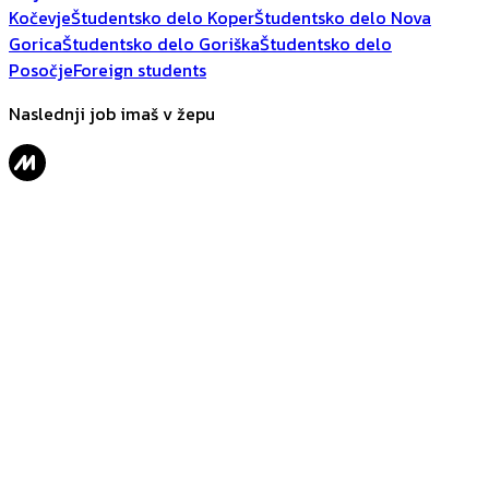
Kočevje
Študentsko delo Koper
Študentsko delo Nova
Gorica
Študentsko delo Goriška
Študentsko delo
Posočje
Foreign students
Naslednji job imaš v žepu