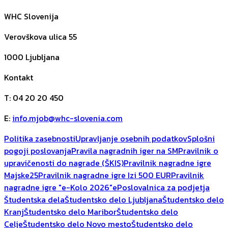
WHC Slovenija
Verovškova ulica 55
1000
Ljubljana
Kontakt
T
:
04 20 20 450
E
:
info.mjob@whc-slovenia.com
Politika zasebnosti
Upravljanje osebnih podatkov
Splošni
pogoji poslovanja
Pravila nagradnih iger na SM
Pravilnik o
upravičenosti do nagrade (ŠKIS)
Pravilnik nagradne igre
Majske25
Pravilnik nagradne igre Izi 500 EUR
Pravilnik
nagradne igre "e-Kolo 2026"
ePoslovalnica za podjetja
Študentska dela
Študentsko delo Ljubljana
Študentsko delo
Kranj
Študentsko delo Maribor
Študentsko delo
Celje
Študentsko delo Novo mesto
Študentsko delo