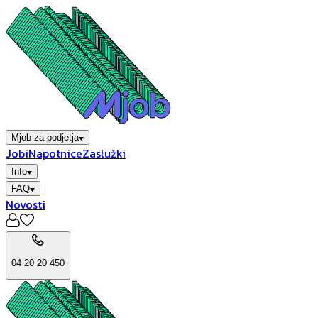
Mjob za podjetja
Jobi
Napotnice
Zaslužki
Info
FAQ
Novosti
04 20 20 450