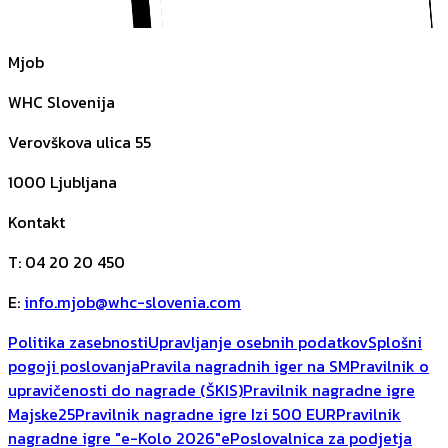
Mjob
WHC Slovenija
Verovškova ulica 55
1000
Ljubljana
Kontakt
T
:
04 20 20 450
E
:
info.mjob@whc-slovenia.com
Politika zasebnosti
Upravljanje osebnih podatkov
Splošni
pogoji poslovanja
Pravila nagradnih iger na SM
Pravilnik o
upravičenosti do nagrade (ŠKIS)
Pravilnik nagradne igre
Majske25
Pravilnik nagradne igre Izi 500 EUR
Pravilnik
nagradne igre "e-Kolo 2026"
ePoslovalnica za podjetja