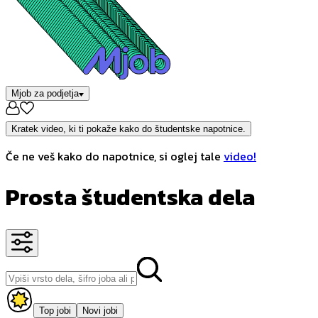
Mjob za podjetja
Kratek video, ki ti pokaže kako do študentske napotnice.
Če ne veš kako do napotnice, si oglej tale
video!
Prosta študentska dela
Top jobi
Novi jobi