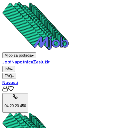
Mjob za podjetja
Jobi
Napotnice
Zaslužki
Info
FAQ
Novosti
04 20 20 450