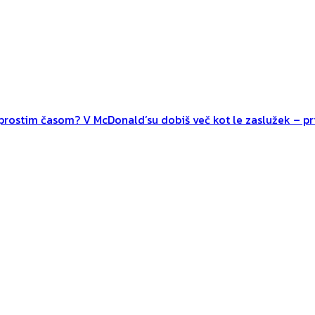
n prostim časom? V McDonald’su dobiš več kot le zaslužek – pri