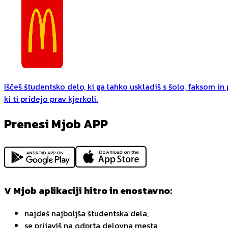
Iščeš študentsko delo, ki ga lahko uskladiš s šolo, faksom i
ki ti pridejo prav kjerkoli.
Prenesi Mjob APP
V Mjob aplikaciji hitro in enostavno:
najdeš najboljša študentska dela,
se prijaviš na odprta delovna mesta,