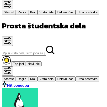
Starost
Regija
Kraj
Vrsta dela
Delovni čas
Urna postavka
Prosta študentska dela
Top jobi
Novi jobi
Starost
Regija
Kraj
Vrsta dela
Delovni čas
Urna postavka
Hit ponudba