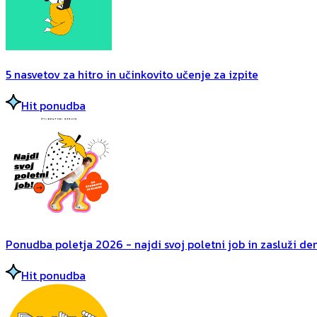
5 nasvetov za hitro in učinkovito učenje za izpite
Hit ponudba
Ponudba poletja 2026 - najdi svoj poletni job in zasluži dena
Hit ponudba