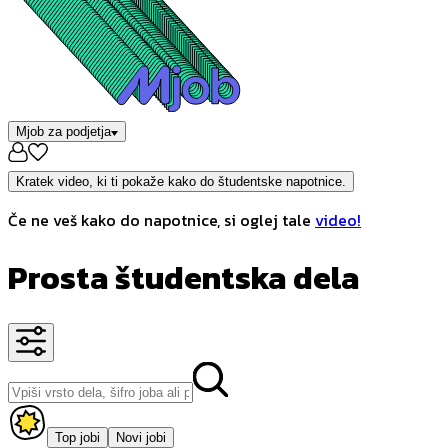
Mjob za podjetja
Kratek video, ki ti pokaže kako do študentske napotnice.
Če ne veš kako do napotnice, si oglej tale
video!
Prosta študentska dela
Top jobi
Novi jobi