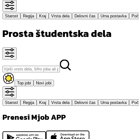
Starost
Regija
Kraj
Vrsta dela
Delovni čas
Urna postavka
Poči
Prosta študentska dela
Top jobi
Novi jobi
Starost
Regija
Kraj
Vrsta dela
Delovni čas
Urna postavka
Poči
Prenesi Mjob APP