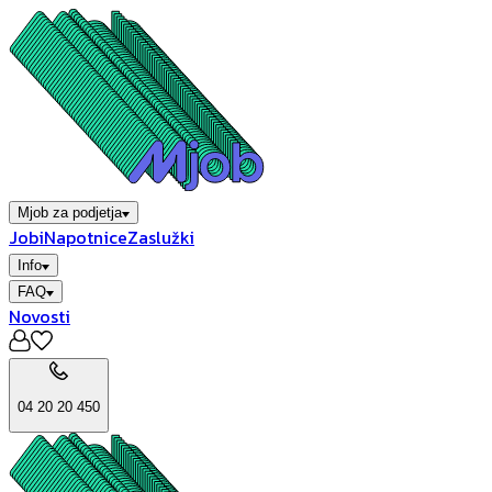
Mjob za podjetja
Jobi
Napotnice
Zaslužki
Info
FAQ
Novosti
04 20 20 450