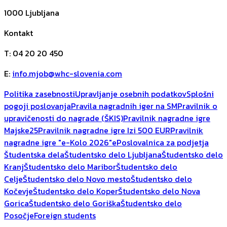
1000
Ljubljana
Kontakt
T
:
04 20 20 450
E
:
info.mjob@whc-slovenia.com
Politika zasebnosti
Upravljanje osebnih podatkov
Splošni
pogoji poslovanja
Pravila nagradnih iger na SM
Pravilnik o
upravičenosti do nagrade (ŠKIS)
Pravilnik nagradne igre
Majske25
Pravilnik nagradne igre Izi 500 EUR
Pravilnik
nagradne igre "e-Kolo 2026"
ePoslovalnica za podjetja
Študentska dela
Študentsko delo Ljubljana
Študentsko delo
Kranj
Študentsko delo Maribor
Študentsko delo
Celje
Študentsko delo Novo mesto
Študentsko delo
Kočevje
Študentsko delo Koper
Študentsko delo Nova
Gorica
Študentsko delo Goriška
Študentsko delo
Posočje
Foreign students