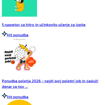
5 nasvetov za hitro in učinkovito učenje za izpite
Hit ponudba
Ponudba poletja 2026 - najdi svoj poletni job in zasluži
denar za nov ....
Hit ponudba