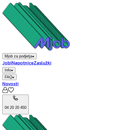
Mjob za podjetja
Jobi
Napotnice
Zaslužki
Info
FAQ
Novosti
04 20 20 450