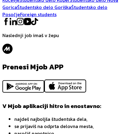
Gorica
Študentsko delo Goriška
Študentsko delo
Posočje
Foreign students
Naslednji job imaš v žepu
Prenesi Mjob APP
V Mjob aplikaciji hitro in enostavno:
najdeš najboljša študentska dela,
se prijaviš na odprta delovna mesta,
naročiš napotnico,