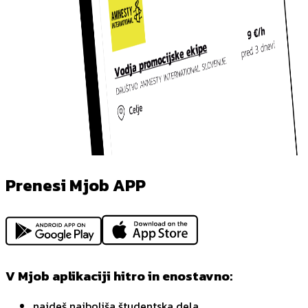
Prenesi Mjob APP
V Mjob aplikaciji hitro in enostavno:
najdeš najboljša študentska dela,