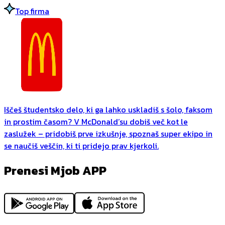
Top firma
Iščeš študentsko delo, ki ga lahko uskladiš s šolo, faksom
in prostim časom? V McDonald’su dobiš več kot le
zaslužek – pridobiš prve izkušnje, spoznaš super ekipo in
se naučiš veščin, ki ti pridejo prav kjerkoli.
Prenesi Mjob APP