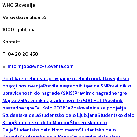
WHC Slovenija
Verovškova ulica 55
1000
Ljubljana
Kontakt
T
:
04 20 20 450
E
:
info.mjob@whc-slovenia.com
Politika zasebnosti
Upravljanje osebnih podatkov
Splošni
pogoji poslovanja
Pravila nagradnih iger na SM
Pravilnik o
upravičenosti do nagrade (ŠKIS)
Pravilnik nagradne igre
Majske25
Pravilnik nagradne igre Izi 500 EUR
Pravilnik
nagradne igre "e-Kolo 2026"
ePoslovalnica za podjetja
Študentska dela
Študentsko delo Ljubljana
Študentsko delo
Kranj
Študentsko delo Maribor
Študentsko delo
Celje
Študentsko delo Novo mesto
Študentsko delo
Kočevje
Študentsko delo Koper
Študentsko delo Nova