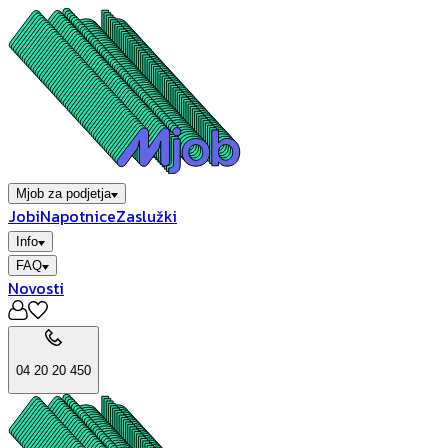
Mjob za podjetja
Jobi
Napotnice
Zaslužki
Info
FAQ
Novosti
04 20 20 450