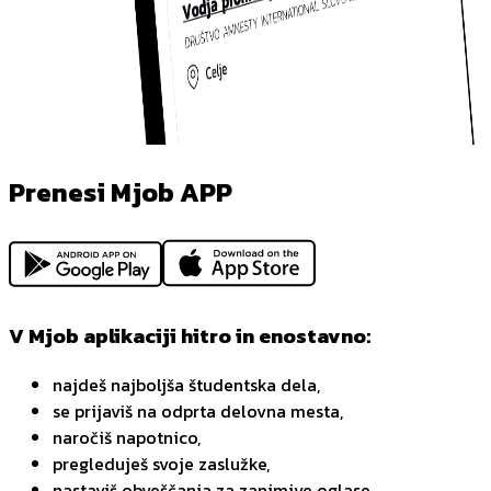
Prenesi Mjob APP
V Mjob aplikaciji hitro in enostavno:
najdeš najboljša študentska dela,
se prijaviš na odprta delovna mesta,
naročiš napotnico,
pregleduješ svoje zaslužke,
nastaviš obveščanja za zanimive oglase,