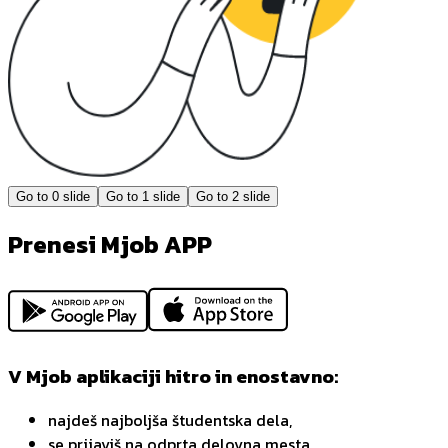
Go to
0
slide
Go to
1
slide
Go to
2
slide
Prenesi Mjob APP
V Mjob aplikaciji hitro in enostavno:
najdeš najboljša študentska dela,
se prijaviš na odprta delovna mesta,