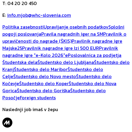
T
:
04 20 20 450
E
:
info.mjob@whc-slovenia.com
Politika zasebnosti
Upravljanje osebnih podatkov
Splošni
pogoji poslovanja
Pravila nagradnih iger na SM
Pravilnik o
upravičenosti do nagrade (ŠKIS)
Pravilnik nagradne igre
Majske25
Pravilnik nagradne igre Izi 500 EUR
Pravilnik
nagradne igre "e-Kolo 2026"
ePoslovalnica za podjetja
Študentska dela
Študentsko delo Ljubljana
Študentsko delo
Kranj
Študentsko delo Maribor
Študentsko delo
Celje
Študentsko delo Novo mesto
Študentsko delo
Kočevje
Študentsko delo Koper
Študentsko delo Nova
Gorica
Študentsko delo Goriška
Študentsko delo
Posočje
Foreign students
Naslednji job imaš v žepu