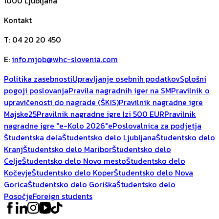
1000
Ljubljana
Kontakt
T
:
04 20 20 450
E
:
info.mjob@whc-slovenia.com
Politika zasebnosti
Upravljanje osebnih podatkov
Splošni
pogoji poslovanja
Pravila nagradnih iger na SM
Pravilnik o
upravičenosti do nagrade (ŠKIS)
Pravilnik nagradne igre
Majske25
Pravilnik nagradne igre Izi 500 EUR
Pravilnik
nagradne igre "e-Kolo 2026"
ePoslovalnica za podjetja
Študentska dela
Študentsko delo Ljubljana
Študentsko delo
Kranj
Študentsko delo Maribor
Študentsko delo
Celje
Študentsko delo Novo mesto
Študentsko delo
Kočevje
Študentsko delo Koper
Študentsko delo Nova
Gorica
Študentsko delo Goriška
Študentsko delo
Posočje
Foreign students