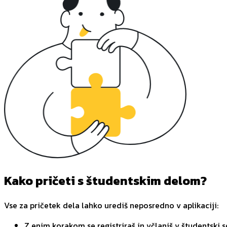
Kako pričeti s študentskim delom?
Vse za pričetek dela lahko urediš neposredno v aplikaciji:
Z enim korakom se registriraš in včlaniš v študentski s