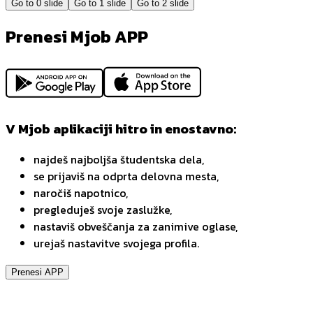
Go to
0
slide
Go to
1
slide
Go to
2
slide
Prenesi Mjob APP
V Mjob aplikaciji hitro in enostavno:
najdeš najboljša študentska dela,
se prijaviš na odprta delovna mesta,
naročiš napotnico,
pregleduješ svoje zaslužke,
nastaviš obveščanja za zanimive oglase,
urejaš nastavitve svojega profila.
Prenesi APP