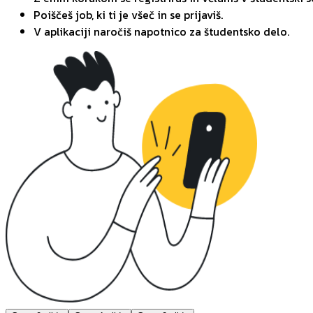
Poiščeš job, ki ti je všeč in se prijaviš.
V aplikaciji naročiš napotnico za študentsko delo.