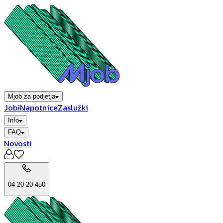
Mjob za podjetja
Jobi
Napotnice
Zaslužki
Info
FAQ
Novosti
04 20 20 450