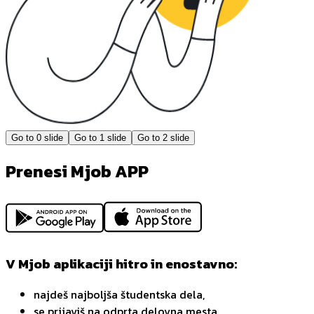
Go to
0
slide
Go to
1
slide
Go to
2
slide
Prenesi Mjob APP
V Mjob aplikaciji hitro in enostavno:
najdeš najboljša študentska dela,
se prijaviš na odprta delovna mesta,