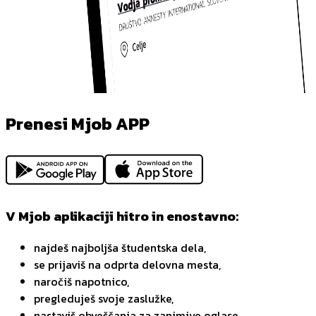
Prenesi Mjob APP
V Mjob aplikaciji hitro in enostavno:
najdeš najboljša študentska dela,
se prijaviš na odprta delovna mesta,
naročiš napotnico,
pregleduješ svoje zaslužke,
nastaviš obveščanja za zanimive oglase,