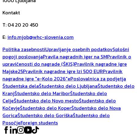
1000
Ljubljana
Kontakt
T
:
04 20 20 450
E
:
info.mjob@whc-slovenia.com
Politika zasebnosti
Upravljanje osebnih podatkov
Splošni
pogoji poslovanja
Pravila nagradnih iger na SM
Pravilnik o
upravičenosti do nagrade (ŠKIS)
Pravilnik nagradne igre
Majske25
Pravilnik nagradne igre Izi 500 EUR
Pravilnik
nagradne igre "e-Kolo 2026"
ePoslovalnica za podjetja
Študentska dela
Študentsko delo Ljubljana
Študentsko delo
Kranj
Študentsko delo Maribor
Študentsko delo
Celje
Študentsko delo Novo mesto
Študentsko delo
Kočevje
Študentsko delo Koper
Študentsko delo Nova
Gorica
Študentsko delo Goriška
Študentsko delo
Posočje
Foreign students