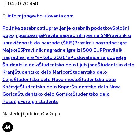
T
:
04 20 20 450
E
:
info.mjob@whc-slovenia.com
Politika zasebnosti
Upravljanje osebnih podatkov
Splošni
pogoji poslovanja
Pravila nagradnih iger na SM
Pravilnik o
upravičenosti do nagrade (ŠKIS)
Pravilnik nagradne igre
Majske25
Pravilnik nagradne igre Izi 500 EUR
Pravilnik
nagradne igre "e-Kolo 2026"
ePoslovalnica za podjetja
Študentska dela
Študentsko delo Ljubljana
Študentsko delo
Kranj
Študentsko delo Maribor
Študentsko delo
Celje
Študentsko delo Novo mesto
Študentsko delo
Kočevje
Študentsko delo Koper
Študentsko delo Nova
Gorica
Študentsko delo Goriška
Študentsko delo
Posočje
Foreign students
Naslednji job imaš v žepu