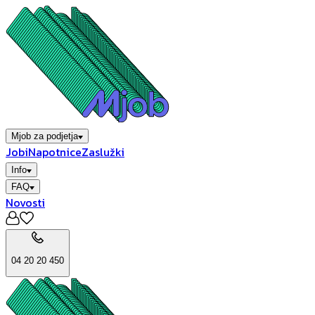
Mjob za podjetja
Jobi
Napotnice
Zaslužki
Info
FAQ
Novosti
04 20 20 450