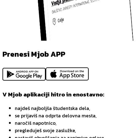
Prenesi Mjob APP
V Mjob aplikaciji hitro in enostavno:
najdeš najboljša študentska dela,
se prijaviš na odprta delovna mesta,
naročiš napotnico,
pregleduješ svoje zaslužke,
nastaviš obveščanja za zanimive oglase,