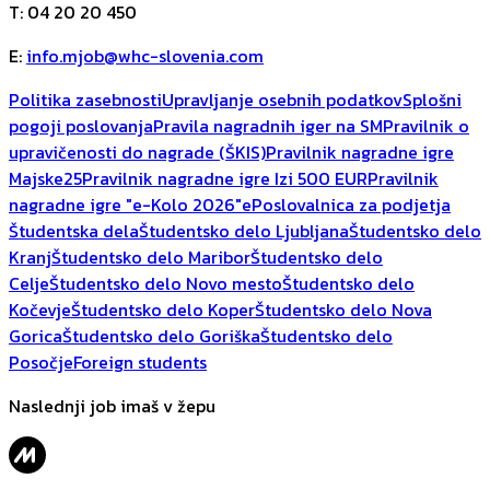
T
:
04 20 20 450
E
:
info.mjob@whc-slovenia.com
Politika zasebnosti
Upravljanje osebnih podatkov
Splošni
pogoji poslovanja
Pravila nagradnih iger na SM
Pravilnik o
upravičenosti do nagrade (ŠKIS)
Pravilnik nagradne igre
Majske25
Pravilnik nagradne igre Izi 500 EUR
Pravilnik
nagradne igre "e-Kolo 2026"
ePoslovalnica za podjetja
Študentska dela
Študentsko delo Ljubljana
Študentsko delo
Kranj
Študentsko delo Maribor
Študentsko delo
Celje
Študentsko delo Novo mesto
Študentsko delo
Kočevje
Študentsko delo Koper
Študentsko delo Nova
Gorica
Študentsko delo Goriška
Študentsko delo
Posočje
Foreign students
Naslednji job imaš v žepu