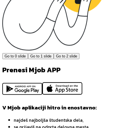
Go to
0
slide
Go to
1
slide
Go to
2
slide
Prenesi Mjob APP
V Mjob aplikaciji hitro in enostavno:
najdeš najboljša študentska dela,
se prijaviš na odprta delovna mesta,