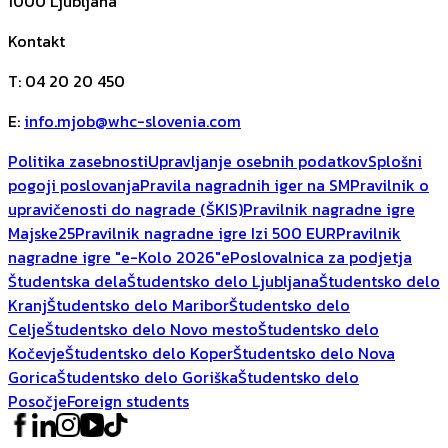
1000
Ljubljana
Kontakt
T
:
04 20 20 450
E
:
info.mjob@whc-slovenia.com
Politika zasebnosti
Upravljanje osebnih podatkov
Splošni
pogoji poslovanja
Pravila nagradnih iger na SM
Pravilnik o
upravičenosti do nagrade (ŠKIS)
Pravilnik nagradne igre
Majske25
Pravilnik nagradne igre Izi 500 EUR
Pravilnik
nagradne igre "e-Kolo 2026"
ePoslovalnica za podjetja
Študentska dela
Študentsko delo Ljubljana
Študentsko delo
Kranj
Študentsko delo Maribor
Študentsko delo
Celje
Študentsko delo Novo mesto
Študentsko delo
Kočevje
Študentsko delo Koper
Študentsko delo Nova
Gorica
Študentsko delo Goriška
Študentsko delo
Posočje
Foreign students