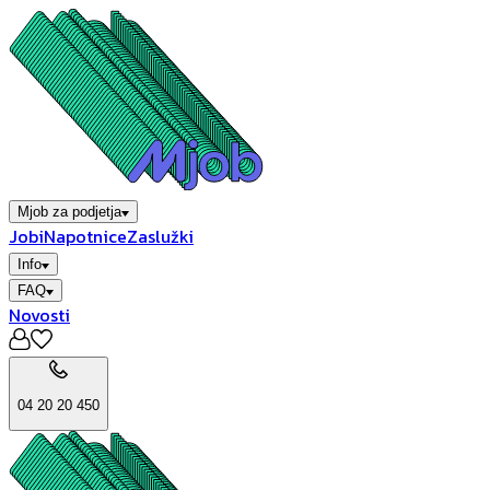
Mjob za podjetja
Jobi
Napotnice
Zaslužki
Info
FAQ
Novosti
04 20 20 450