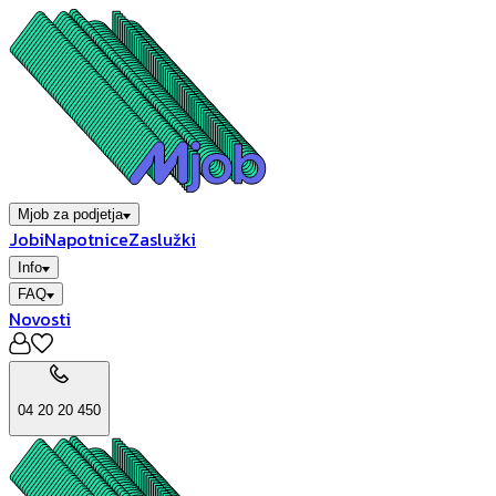
Mjob za podjetja
Jobi
Napotnice
Zaslužki
Info
FAQ
Novosti
04 20 20 450