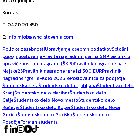
1000
Ljubljana
Kontakt
T
:
04 20 20 450
E
:
info.mjob@whc-slovenia.com
Politika zasebnosti
Upravljanje osebnih podatkov
Splošni
pogoji poslovanja
Pravila nagradnih iger na SM
Pravilnik o
upravičenosti do nagrade (ŠKIS)
Pravilnik nagradne igre
Majske25
Pravilnik nagradne igre Izi 500 EUR
Pravilnik
nagradne igre "e-Kolo 2026"
ePoslovalnica za podjetja
Študentska dela
Študentsko delo Ljubljana
Študentsko delo
Kranj
Študentsko delo Maribor
Študentsko delo
Celje
Študentsko delo Novo mesto
Študentsko delo
Kočevje
Študentsko delo Koper
Študentsko delo Nova
Gorica
Študentsko delo Goriška
Študentsko delo
Posočje
Foreign students