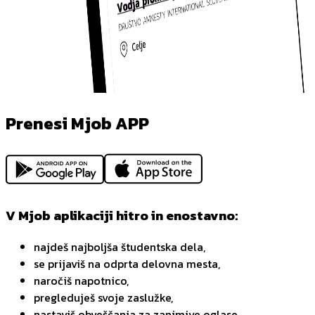
Prenesi Mjob APP
V Mjob aplikaciji hitro in enostavno:
najdeš najboljša študentska dela,
se prijaviš na odprta delovna mesta,
naročiš napotnico,
pregleduješ svoje zaslužke,
nastaviš obveščanja za zanimive oglase,