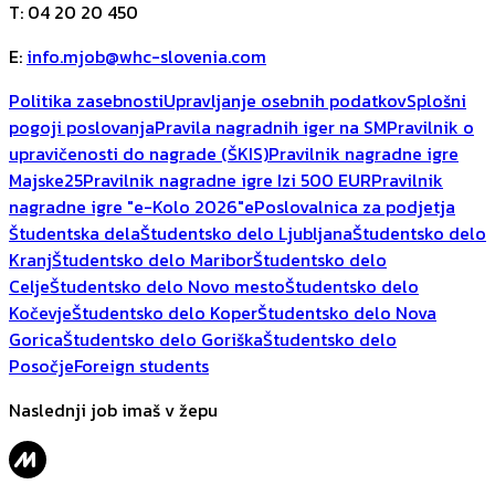
T
:
04 20 20 450
E
:
info.mjob@whc-slovenia.com
Politika zasebnosti
Upravljanje osebnih podatkov
Splošni
pogoji poslovanja
Pravila nagradnih iger na SM
Pravilnik o
upravičenosti do nagrade (ŠKIS)
Pravilnik nagradne igre
Majske25
Pravilnik nagradne igre Izi 500 EUR
Pravilnik
nagradne igre "e-Kolo 2026"
ePoslovalnica za podjetja
Študentska dela
Študentsko delo Ljubljana
Študentsko delo
Kranj
Študentsko delo Maribor
Študentsko delo
Celje
Študentsko delo Novo mesto
Študentsko delo
Kočevje
Študentsko delo Koper
Študentsko delo Nova
Gorica
Študentsko delo Goriška
Študentsko delo
Posočje
Foreign students
Naslednji job imaš v žepu