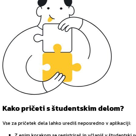
Kako pričeti s študentskim delom?
Vse za pričetek dela lahko urediš neposredno v aplikaciji:
Z enim korakom se registriraš in včlaniš v študentski s