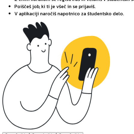
Poiščeš job, ki ti je všeč in se prijaviš.
V aplikaciji naročiš napotnico za študentsko delo.