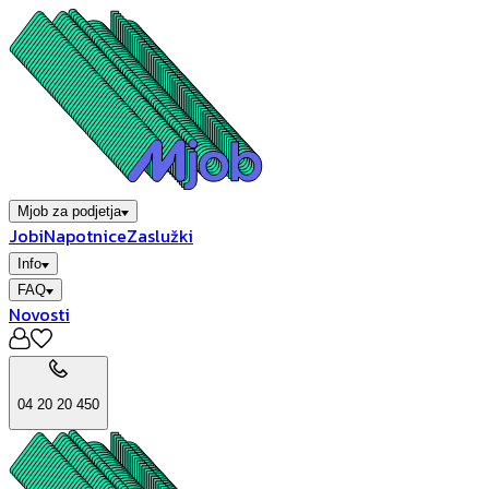
Mjob za podjetja
Jobi
Napotnice
Zaslužki
Info
FAQ
Novosti
04 20 20 450