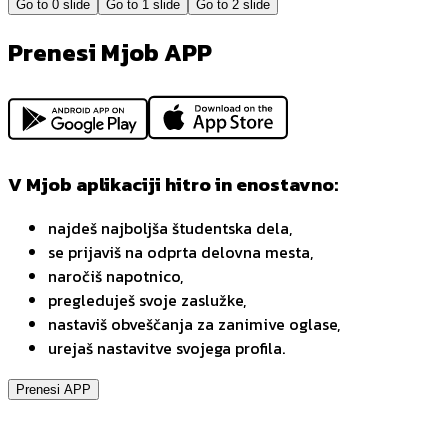
Go to
0
slide
Go to
1
slide
Go to
2
slide
Prenesi Mjob APP
V Mjob aplikaciji hitro in enostavno:
najdeš najboljša študentska dela,
se prijaviš na odprta delovna mesta,
naročiš napotnico,
pregleduješ svoje zaslužke,
nastaviš obveščanja za zanimive oglase,
urejaš nastavitve svojega profila.
Prenesi APP