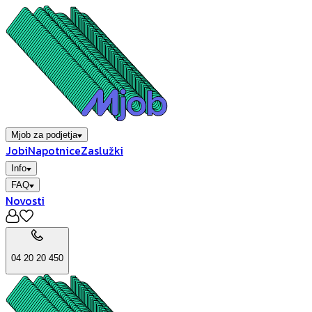
Mjob za podjetja
Jobi
Napotnice
Zaslužki
Info
FAQ
Novosti
04 20 20 450