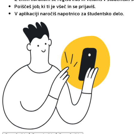
Poiščeš job, ki ti je všeč in se prijaviš.
V aplikaciji naročiš napotnico za študentsko delo.