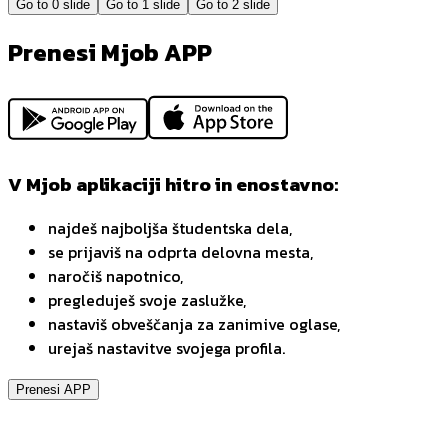
Go to
0
slide
Go to
1
slide
Go to
2
slide
Prenesi Mjob APP
V Mjob aplikaciji hitro in enostavno:
najdeš najboljša študentska dela,
se prijaviš na odprta delovna mesta,
naročiš napotnico,
pregleduješ svoje zaslužke,
nastaviš obveščanja za zanimive oglase,
urejaš nastavitve svojega profila.
Prenesi APP