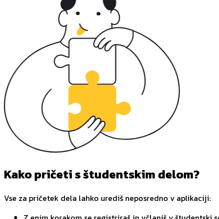
Kako pričeti s študentskim delom?
Vse za pričetek dela lahko urediš neposredno v aplikaciji:
Z enim korakom se registriraš in včlaniš v študentski s