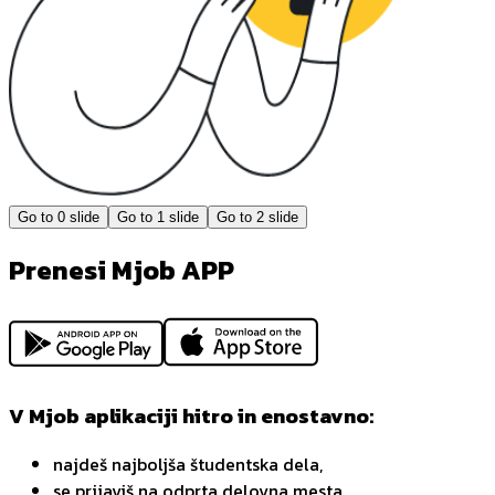
Go to
0
slide
Go to
1
slide
Go to
2
slide
Prenesi Mjob APP
V Mjob aplikaciji hitro in enostavno:
najdeš najboljša študentska dela,
se prijaviš na odprta delovna mesta,