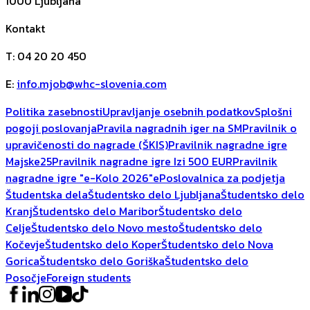
1000
Ljubljana
Kontakt
T
:
04 20 20 450
E
:
info.mjob@whc-slovenia.com
Politika zasebnosti
Upravljanje osebnih podatkov
Splošni
pogoji poslovanja
Pravila nagradnih iger na SM
Pravilnik o
upravičenosti do nagrade (ŠKIS)
Pravilnik nagradne igre
Majske25
Pravilnik nagradne igre Izi 500 EUR
Pravilnik
nagradne igre "e-Kolo 2026"
ePoslovalnica za podjetja
Študentska dela
Študentsko delo Ljubljana
Študentsko delo
Kranj
Študentsko delo Maribor
Študentsko delo
Celje
Študentsko delo Novo mesto
Študentsko delo
Kočevje
Študentsko delo Koper
Študentsko delo Nova
Gorica
Študentsko delo Goriška
Študentsko delo
Posočje
Foreign students