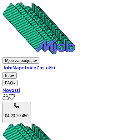
Mjob za podjetja
Jobi
Napotnice
Zaslužki
Info
FAQ
Novosti
04 20 20 450