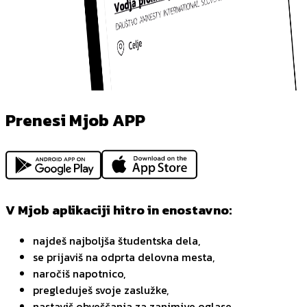
Prenesi Mjob APP
V Mjob aplikaciji hitro in enostavno:
najdeš najboljša študentska dela,
se prijaviš na odprta delovna mesta,
naročiš napotnico,
pregleduješ svoje zaslužke,
nastaviš obveščanja za zanimive oglase,