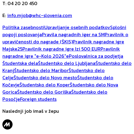
T
:
04 20 20 450
E
:
info.mjob@whc-slovenia.com
Politika zasebnosti
Upravljanje osebnih podatkov
Splošni
pogoji poslovanja
Pravila nagradnih iger na SM
Pravilnik o
upravičenosti do nagrade (ŠKIS)
Pravilnik nagradne igre
Majske25
Pravilnik nagradne igre Izi 500 EUR
Pravilnik
nagradne igre "e-Kolo 2026"
ePoslovalnica za podjetja
Študentska dela
Študentsko delo Ljubljana
Študentsko delo
Kranj
Študentsko delo Maribor
Študentsko delo
Celje
Študentsko delo Novo mesto
Študentsko delo
Kočevje
Študentsko delo Koper
Študentsko delo Nova
Gorica
Študentsko delo Goriška
Študentsko delo
Posočje
Foreign students
Naslednji job imaš v žepu