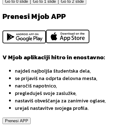
Go to
0
slide
Go to
1
slide
Go to
2
slide
Prenesi Mjob APP
V Mjob aplikaciji hitro in enostavno:
najdeš najboljša študentska dela,
se prijaviš na odprta delovna mesta,
naročiš napotnico,
pregleduješ svoje zaslužke,
nastaviš obveščanja za zanimive oglase,
urejaš nastavitve svojega profila.
Prenesi APP