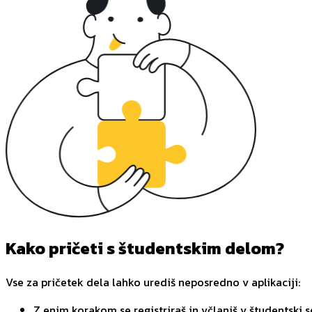
Kako pričeti s študentskim delom?
Vse za pričetek dela lahko urediš neposredno v aplikaciji:
Z enim korakom se registriraš in včlaniš v študentski s