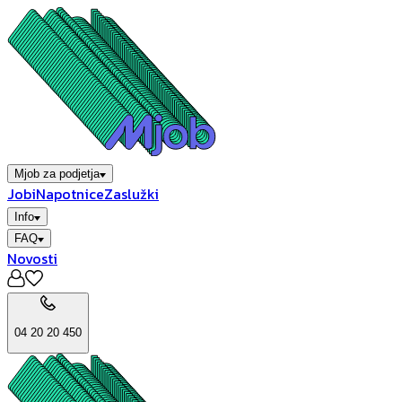
Mjob za podjetja
Jobi
Napotnice
Zaslužki
Info
FAQ
Novosti
04 20 20 450