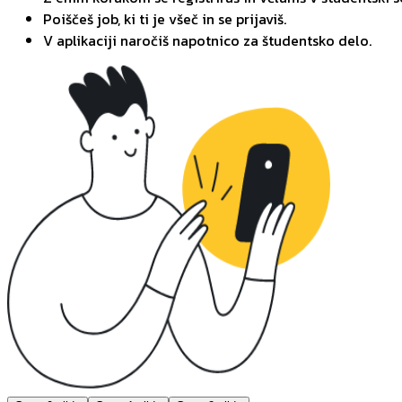
Poiščeš job, ki ti je všeč in se prijaviš.
V aplikaciji naročiš napotnico za študentsko delo.