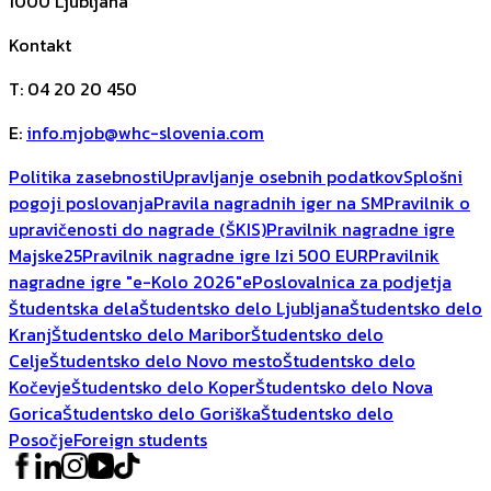
1000
Ljubljana
Kontakt
T
:
04 20 20 450
E
:
info.mjob@whc-slovenia.com
Politika zasebnosti
Upravljanje osebnih podatkov
Splošni
pogoji poslovanja
Pravila nagradnih iger na SM
Pravilnik o
upravičenosti do nagrade (ŠKIS)
Pravilnik nagradne igre
Majske25
Pravilnik nagradne igre Izi 500 EUR
Pravilnik
nagradne igre "e-Kolo 2026"
ePoslovalnica za podjetja
Študentska dela
Študentsko delo Ljubljana
Študentsko delo
Kranj
Študentsko delo Maribor
Študentsko delo
Celje
Študentsko delo Novo mesto
Študentsko delo
Kočevje
Študentsko delo Koper
Študentsko delo Nova
Gorica
Študentsko delo Goriška
Študentsko delo
Posočje
Foreign students