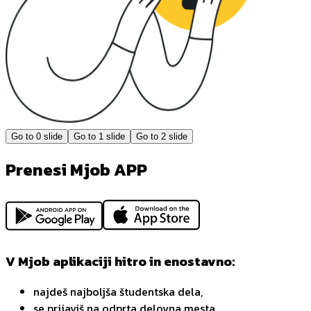
Go to
0
slide
Go to
1
slide
Go to
2
slide
Prenesi Mjob APP
V Mjob aplikaciji hitro in enostavno:
najdeš najboljša študentska dela,
se prijaviš na odprta delovna mesta,