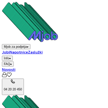
Mjob za podjetja
Jobi
Napotnice
Zaslužki
Info
FAQ
Novosti
04 20 20 450