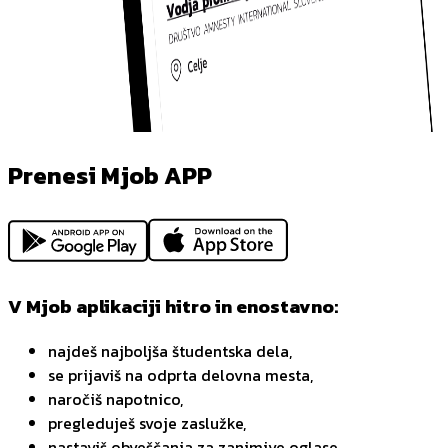
Prenesi Mjob APP
V Mjob aplikaciji hitro in enostavno:
najdeš najboljša študentska dela,
se prijaviš na odprta delovna mesta,
naročiš napotnico,
pregleduješ svoje zaslužke,
nastaviš obveščanja za zanimive oglase,