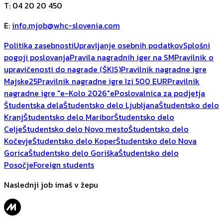
T
:
04 20 20 450
E
:
info.mjob@whc-slovenia.com
Politika zasebnosti
Upravljanje osebnih podatkov
Splošni
pogoji poslovanja
Pravila nagradnih iger na SM
Pravilnik o
upravičenosti do nagrade (ŠKIS)
Pravilnik nagradne igre
Majske25
Pravilnik nagradne igre Izi 500 EUR
Pravilnik
nagradne igre "e-Kolo 2026"
ePoslovalnica za podjetja
Študentska dela
Študentsko delo Ljubljana
Študentsko delo
Kranj
Študentsko delo Maribor
Študentsko delo
Celje
Študentsko delo Novo mesto
Študentsko delo
Kočevje
Študentsko delo Koper
Študentsko delo Nova
Gorica
Študentsko delo Goriška
Študentsko delo
Posočje
Foreign students
Naslednji job imaš v žepu