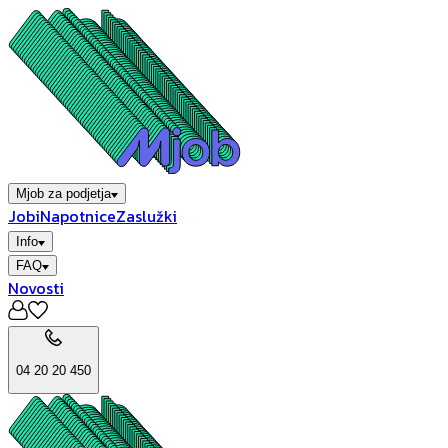
Mjob za podjetja
Jobi
Napotnice
Zaslužki
Info
FAQ
Novosti
04 20 20 450