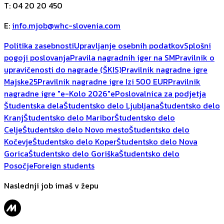
T
:
04 20 20 450
E
:
info.mjob@whc-slovenia.com
Politika zasebnosti
Upravljanje osebnih podatkov
Splošni
pogoji poslovanja
Pravila nagradnih iger na SM
Pravilnik o
upravičenosti do nagrade (ŠKIS)
Pravilnik nagradne igre
Majske25
Pravilnik nagradne igre Izi 500 EUR
Pravilnik
nagradne igre "e-Kolo 2026"
ePoslovalnica za podjetja
Študentska dela
Študentsko delo Ljubljana
Študentsko delo
Kranj
Študentsko delo Maribor
Študentsko delo
Celje
Študentsko delo Novo mesto
Študentsko delo
Kočevje
Študentsko delo Koper
Študentsko delo Nova
Gorica
Študentsko delo Goriška
Študentsko delo
Posočje
Foreign students
Naslednji job imaš v žepu