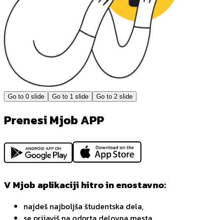
Go to
0
slide
Go to
1
slide
Go to
2
slide
Prenesi Mjob APP
V Mjob aplikaciji hitro in enostavno:
najdeš najboljša študentska dela,
se prijaviš na odprta delovna mesta,