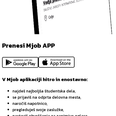
Prenesi Mjob APP
V Mjob aplikaciji hitro in enostavno:
najdeš najboljša študentska dela,
se prijaviš na odprta delovna mesta,
naročiš napotnico,
pregleduješ svoje zaslužke,
nastaviš obveščanja za zanimive oglase,