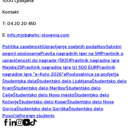
1000
Ljubljana
Kontakt
T
:
04 20 20 450
E
:
info.mjob@whc-slovenia.com
Politika zasebnosti
Upravljanje osebnih podatkov
Splošni
pogoji poslovanja
Pravila nagradnih iger na SM
Pravilnik o
upravičenosti do nagrade (ŠKIS)
Pravilnik nagradne igre
Majske25
Pravilnik nagradne igre Izi 500 EUR
Pravilnik
nagradne igre "e-Kolo 2026"
ePoslovalnica za podjetja
Študentska dela
Študentsko delo Ljubljana
Študentsko delo
Kranj
Študentsko delo Maribor
Študentsko delo
Celje
Študentsko delo Novo mesto
Študentsko delo
Kočevje
Študentsko delo Koper
Študentsko delo Nova
Gorica
Študentsko delo Goriška
Študentsko delo
Posočje
Foreign students