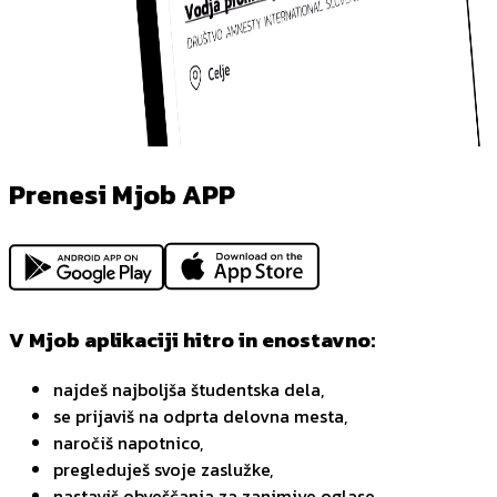
Prenesi Mjob APP
V Mjob aplikaciji hitro in enostavno:
najdeš najboljša študentska dela,
se prijaviš na odprta delovna mesta,
naročiš napotnico,
pregleduješ svoje zaslužke,
nastaviš obveščanja za zanimive oglase,