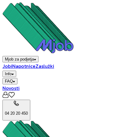
Mjob za podjetja
Jobi
Napotnice
Zaslužki
Info
FAQ
Novosti
04 20 20 450