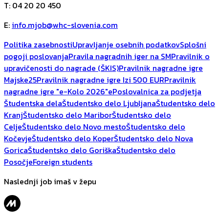
T
:
04 20 20 450
E
:
info.mjob@whc-slovenia.com
Politika zasebnosti
Upravljanje osebnih podatkov
Splošni
pogoji poslovanja
Pravila nagradnih iger na SM
Pravilnik o
upravičenosti do nagrade (ŠKIS)
Pravilnik nagradne igre
Majske25
Pravilnik nagradne igre Izi 500 EUR
Pravilnik
nagradne igre "e-Kolo 2026"
ePoslovalnica za podjetja
Študentska dela
Študentsko delo Ljubljana
Študentsko delo
Kranj
Študentsko delo Maribor
Študentsko delo
Celje
Študentsko delo Novo mesto
Študentsko delo
Kočevje
Študentsko delo Koper
Študentsko delo Nova
Gorica
Študentsko delo Goriška
Študentsko delo
Posočje
Foreign students
Naslednji job imaš v žepu