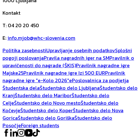
1000
Ljubljana
Kontakt
T
:
04 20 20 450
E
:
info.mjob@whc-slovenia.com
Politika zasebnosti
Upravljanje osebnih podatkov
Splošni
pogoji poslovanja
Pravila nagradnih iger na SM
Pravilnik o
upravičenosti do nagrade (ŠKIS)
Pravilnik nagradne igre
Majske25
Pravilnik nagradne igre Izi 500 EUR
Pravilnik
nagradne igre "e-Kolo 2026"
ePoslovalnica za podjetja
Študentska dela
Študentsko delo Ljubljana
Študentsko delo
Kranj
Študentsko delo Maribor
Študentsko delo
Celje
Študentsko delo Novo mesto
Študentsko delo
Kočevje
Študentsko delo Koper
Študentsko delo Nova
Gorica
Študentsko delo Goriška
Študentsko delo
Posočje
Foreign students