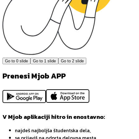
Go to
0
slide
Go to
1
slide
Go to
2
slide
Prenesi Mjob APP
V Mjob aplikaciji hitro in enostavno:
najdeš najboljša študentska dela,
se prijaviš na odprta delovna mesta,