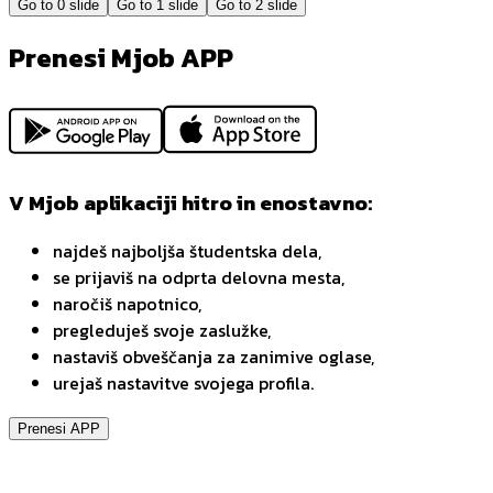
Go to
0
slide
Go to
1
slide
Go to
2
slide
Prenesi Mjob APP
V Mjob aplikaciji hitro in enostavno:
najdeš najboljša študentska dela,
se prijaviš na odprta delovna mesta,
naročiš napotnico,
pregleduješ svoje zaslužke,
nastaviš obveščanja za zanimive oglase,
urejaš nastavitve svojega profila.
Prenesi APP