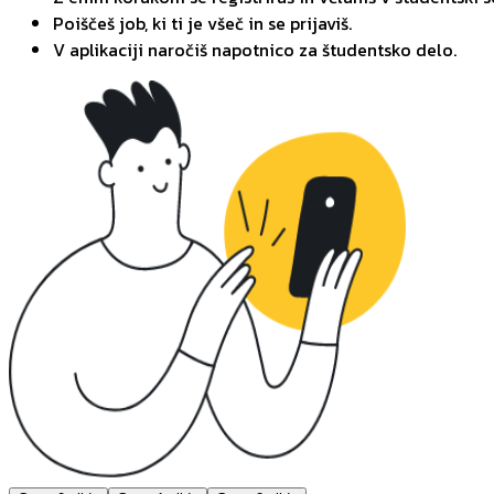
Poiščeš job, ki ti je všeč in se prijaviš.
V aplikaciji naročiš napotnico za študentsko delo.