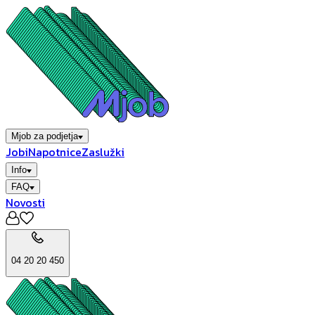
Mjob za podjetja
Jobi
Napotnice
Zaslužki
Info
FAQ
Novosti
04 20 20 450