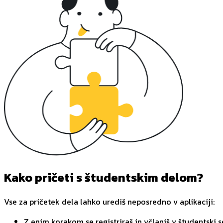
Kako pričeti s študentskim delom?
Vse za pričetek dela lahko urediš neposredno v aplikaciji:
Z enim korakom se registriraš in včlaniš v študentski s