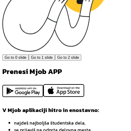
Go to
0
slide
Go to
1
slide
Go to
2
slide
Prenesi Mjob APP
V Mjob aplikaciji hitro in enostavno:
najdeš najboljša študentska dela,
se prijaviš na odprta delovna mesta,