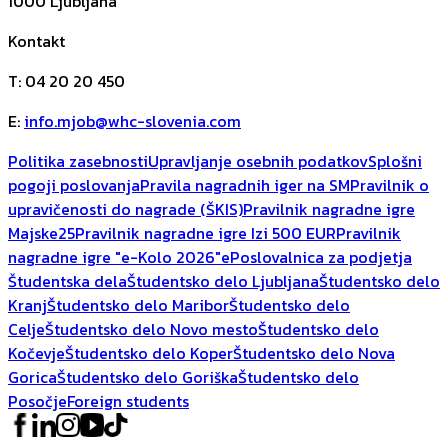
1000
Ljubljana
Kontakt
T
:
04 20 20 450
E
:
info.mjob@whc-slovenia.com
Politika zasebnosti
Upravljanje osebnih podatkov
Splošni
pogoji poslovanja
Pravila nagradnih iger na SM
Pravilnik o
upravičenosti do nagrade (ŠKIS)
Pravilnik nagradne igre
Majske25
Pravilnik nagradne igre Izi 500 EUR
Pravilnik
nagradne igre "e-Kolo 2026"
ePoslovalnica za podjetja
Študentska dela
Študentsko delo Ljubljana
Študentsko delo
Kranj
Študentsko delo Maribor
Študentsko delo
Celje
Študentsko delo Novo mesto
Študentsko delo
Kočevje
Študentsko delo Koper
Študentsko delo Nova
Gorica
Študentsko delo Goriška
Študentsko delo
Posočje
Foreign students