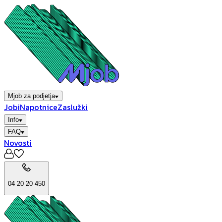
Mjob za podjetja
Jobi
Napotnice
Zaslužki
Info
FAQ
Novosti
04 20 20 450