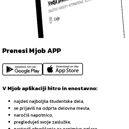
Prenesi Mjob APP
V Mjob aplikaciji hitro in enostavno:
najdeš najboljša študentska dela,
se prijaviš na odprta delovna mesta,
naročiš napotnico,
pregleduješ svoje zaslužke,
nastaviš obveščanja za zanimive oglase,