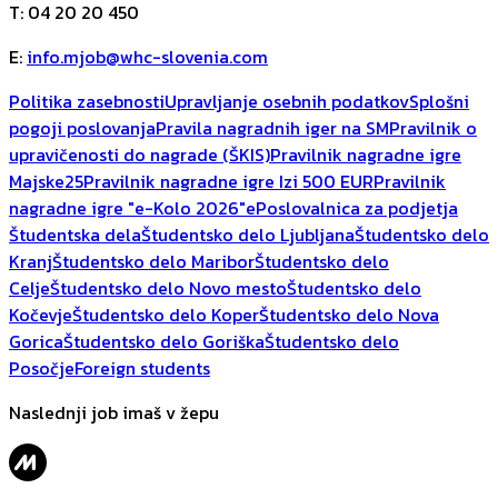
T
:
04 20 20 450
E
:
info.mjob@whc-slovenia.com
Politika zasebnosti
Upravljanje osebnih podatkov
Splošni
pogoji poslovanja
Pravila nagradnih iger na SM
Pravilnik o
upravičenosti do nagrade (ŠKIS)
Pravilnik nagradne igre
Majske25
Pravilnik nagradne igre Izi 500 EUR
Pravilnik
nagradne igre "e-Kolo 2026"
ePoslovalnica za podjetja
Študentska dela
Študentsko delo Ljubljana
Študentsko delo
Kranj
Študentsko delo Maribor
Študentsko delo
Celje
Študentsko delo Novo mesto
Študentsko delo
Kočevje
Študentsko delo Koper
Študentsko delo Nova
Gorica
Študentsko delo Goriška
Študentsko delo
Posočje
Foreign students
Naslednji job imaš v žepu