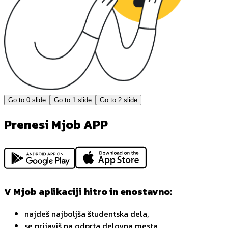
Go to
0
slide
Go to
1
slide
Go to
2
slide
Prenesi Mjob APP
V Mjob aplikaciji hitro in enostavno:
najdeš najboljša študentska dela,
se prijaviš na odprta delovna mesta,