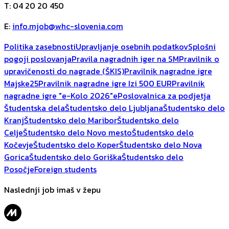
T
:
04 20 20 450
E
:
info.mjob@whc-slovenia.com
Politika zasebnosti
Upravljanje osebnih podatkov
Splošni
pogoji poslovanja
Pravila nagradnih iger na SM
Pravilnik o
upravičenosti do nagrade (ŠKIS)
Pravilnik nagradne igre
Majske25
Pravilnik nagradne igre Izi 500 EUR
Pravilnik
nagradne igre "e-Kolo 2026"
ePoslovalnica za podjetja
Študentska dela
Študentsko delo Ljubljana
Študentsko delo
Kranj
Študentsko delo Maribor
Študentsko delo
Celje
Študentsko delo Novo mesto
Študentsko delo
Kočevje
Študentsko delo Koper
Študentsko delo Nova
Gorica
Študentsko delo Goriška
Študentsko delo
Posočje
Foreign students
Naslednji job imaš v žepu