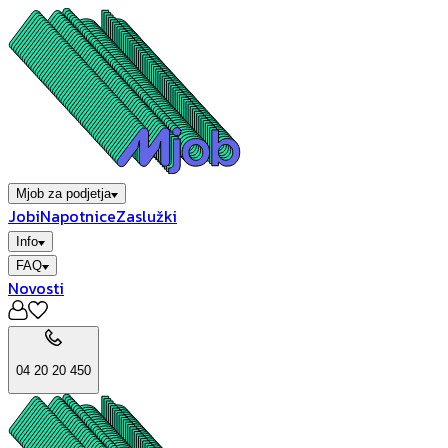
Mjob za podjetja
Jobi
Napotnice
Zaslužki
Info
FAQ
Novosti
04 20 20 450