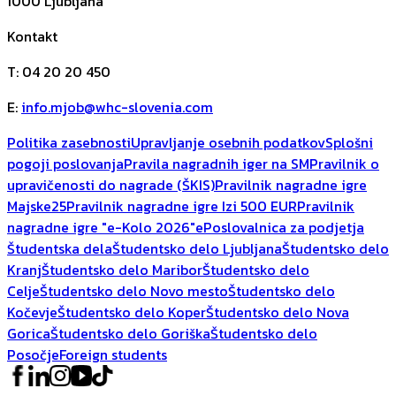
1000
Ljubljana
Kontakt
T
:
04 20 20 450
E
:
info.mjob@whc-slovenia.com
Politika zasebnosti
Upravljanje osebnih podatkov
Splošni
pogoji poslovanja
Pravila nagradnih iger na SM
Pravilnik o
upravičenosti do nagrade (ŠKIS)
Pravilnik nagradne igre
Majske25
Pravilnik nagradne igre Izi 500 EUR
Pravilnik
nagradne igre "e-Kolo 2026"
ePoslovalnica za podjetja
Študentska dela
Študentsko delo Ljubljana
Študentsko delo
Kranj
Študentsko delo Maribor
Študentsko delo
Celje
Študentsko delo Novo mesto
Študentsko delo
Kočevje
Študentsko delo Koper
Študentsko delo Nova
Gorica
Študentsko delo Goriška
Študentsko delo
Posočje
Foreign students