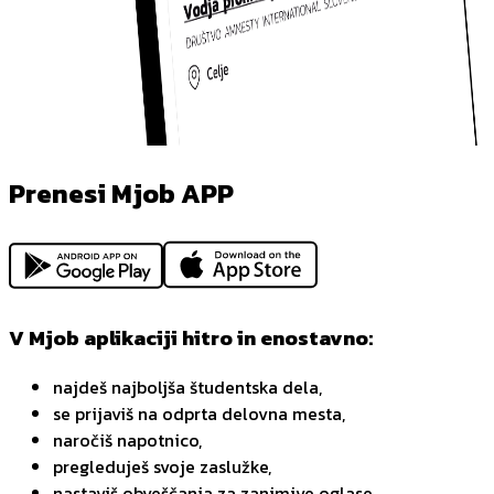
Prenesi Mjob APP
V Mjob aplikaciji hitro in enostavno:
najdeš najboljša študentska dela,
se prijaviš na odprta delovna mesta,
naročiš napotnico,
pregleduješ svoje zaslužke,
nastaviš obveščanja za zanimive oglase,