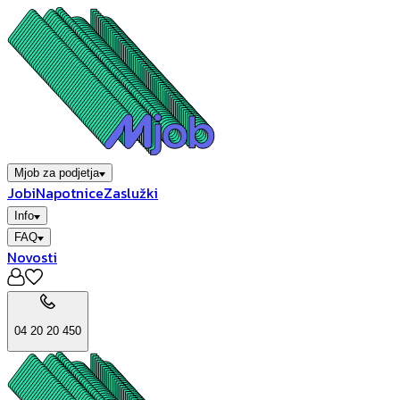
Mjob za podjetja
Jobi
Napotnice
Zaslužki
Info
FAQ
Novosti
04 20 20 450