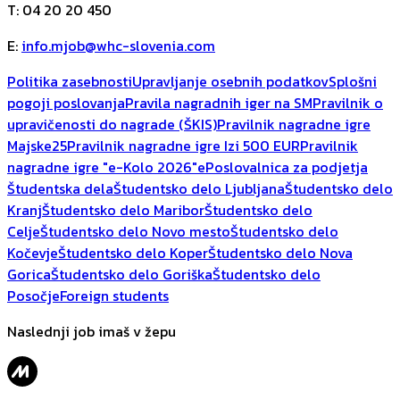
T
:
04 20 20 450
E
:
info.mjob@whc-slovenia.com
Politika zasebnosti
Upravljanje osebnih podatkov
Splošni
pogoji poslovanja
Pravila nagradnih iger na SM
Pravilnik o
upravičenosti do nagrade (ŠKIS)
Pravilnik nagradne igre
Majske25
Pravilnik nagradne igre Izi 500 EUR
Pravilnik
nagradne igre "e-Kolo 2026"
ePoslovalnica za podjetja
Študentska dela
Študentsko delo Ljubljana
Študentsko delo
Kranj
Študentsko delo Maribor
Študentsko delo
Celje
Študentsko delo Novo mesto
Študentsko delo
Kočevje
Študentsko delo Koper
Študentsko delo Nova
Gorica
Študentsko delo Goriška
Študentsko delo
Posočje
Foreign students
Naslednji job imaš v žepu