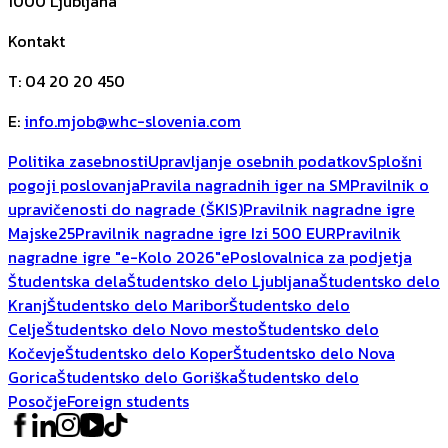
1000
Ljubljana
Kontakt
T
:
04 20 20 450
E
:
info.mjob@whc-slovenia.com
Politika zasebnosti
Upravljanje osebnih podatkov
Splošni
pogoji poslovanja
Pravila nagradnih iger na SM
Pravilnik o
upravičenosti do nagrade (ŠKIS)
Pravilnik nagradne igre
Majske25
Pravilnik nagradne igre Izi 500 EUR
Pravilnik
nagradne igre "e-Kolo 2026"
ePoslovalnica za podjetja
Študentska dela
Študentsko delo Ljubljana
Študentsko delo
Kranj
Študentsko delo Maribor
Študentsko delo
Celje
Študentsko delo Novo mesto
Študentsko delo
Kočevje
Študentsko delo Koper
Študentsko delo Nova
Gorica
Študentsko delo Goriška
Študentsko delo
Posočje
Foreign students