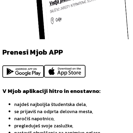
Prenesi Mjob APP
V Mjob aplikaciji hitro in enostavno:
najdeš najboljša študentska dela,
se prijaviš na odprta delovna mesta,
naročiš napotnico,
pregleduješ svoje zaslužke,
nastaviš obveščanja za zanimive oglase,