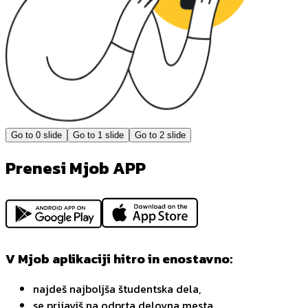
Go to
0
slide
Go to
1
slide
Go to
2
slide
Prenesi Mjob APP
V Mjob aplikaciji hitro in enostavno:
najdeš najboljša študentska dela,
se prijaviš na odprta delovna mesta,