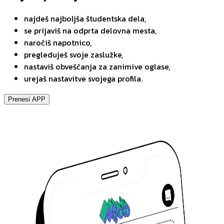
najdeš najboljša študentska dela,
se prijaviš na odprta delovna mesta,
naročiš napotnico,
pregleduješ svoje zaslužke,
nastaviš obveščanja za zanimive oglase,
urejaš nastavitve svojega profila.
Prenesi APP