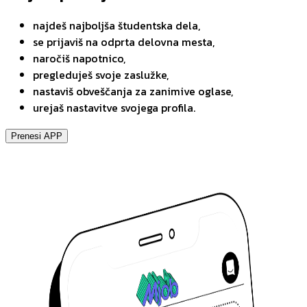
najdeš najboljša študentska dela,
se prijaviš na odprta delovna mesta,
naročiš napotnico,
pregleduješ svoje zaslužke,
nastaviš obveščanja za zanimive oglase,
urejaš nastavitve svojega profila.
Prenesi APP