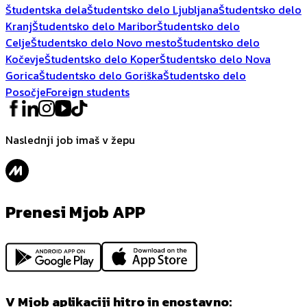
Študentska dela
Študentsko delo Ljubljana
Študentsko delo
Kranj
Študentsko delo Maribor
Študentsko delo
Celje
Študentsko delo Novo mesto
Študentsko delo
Kočevje
Študentsko delo Koper
Študentsko delo Nova
Gorica
Študentsko delo Goriška
Študentsko delo
Posočje
Foreign students
Naslednji job imaš v žepu
Prenesi Mjob APP
V Mjob aplikaciji hitro in enostavno: