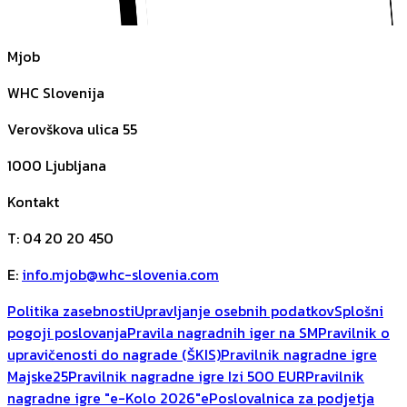
Mjob
WHC Slovenija
Verovškova ulica 55
1000
Ljubljana
Kontakt
T
:
04 20 20 450
E
:
info.mjob@whc-slovenia.com
Politika zasebnosti
Upravljanje osebnih podatkov
Splošni
pogoji poslovanja
Pravila nagradnih iger na SM
Pravilnik o
upravičenosti do nagrade (ŠKIS)
Pravilnik nagradne igre
Majske25
Pravilnik nagradne igre Izi 500 EUR
Pravilnik
nagradne igre "e-Kolo 2026"
ePoslovalnica za podjetja