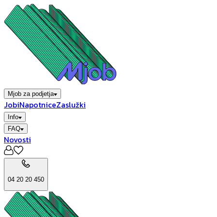
Mjob za podjetja
Jobi
Napotnice
Zaslužki
Info
FAQ
Novosti
04 20 20 450