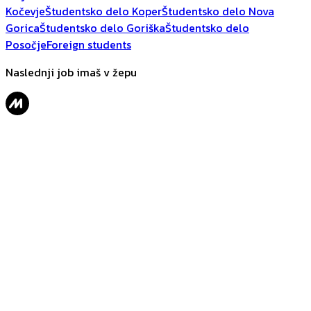
Kočevje
Študentsko delo Koper
Študentsko delo Nova
Gorica
Študentsko delo Goriška
Študentsko delo
Posočje
Foreign students
Naslednji job imaš v žepu