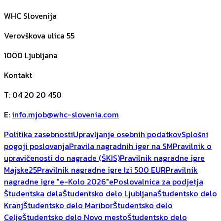
WHC Slovenija
Verovškova ulica 55
1000
Ljubljana
Kontakt
T
:
04 20 20 450
E
:
info.mjob@whc-slovenia.com
Politika zasebnosti
Upravljanje osebnih podatkov
Splošni
pogoji poslovanja
Pravila nagradnih iger na SM
Pravilnik o
upravičenosti do nagrade (ŠKIS)
Pravilnik nagradne igre
Majske25
Pravilnik nagradne igre Izi 500 EUR
Pravilnik
nagradne igre "e-Kolo 2026"
ePoslovalnica za podjetja
Študentska dela
Študentsko delo Ljubljana
Študentsko delo
Kranj
Študentsko delo Maribor
Študentsko delo
Celje
Študentsko delo Novo mesto
Študentsko delo