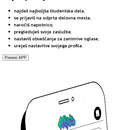
najdeš najboljša študentska dela,
se prijaviš na odprta delovna mesta,
naročiš napotnico,
pregleduješ svoje zaslužke,
nastaviš obveščanja za zanimive oglase,
urejaš nastavitve svojega profila.
Prenesi APP