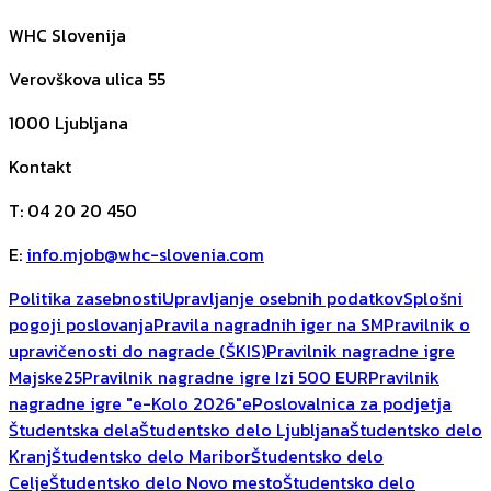
WHC Slovenija
Verovškova ulica 55
1000
Ljubljana
Kontakt
T
:
04 20 20 450
E
:
info.mjob@whc-slovenia.com
Politika zasebnosti
Upravljanje osebnih podatkov
Splošni
pogoji poslovanja
Pravila nagradnih iger na SM
Pravilnik o
upravičenosti do nagrade (ŠKIS)
Pravilnik nagradne igre
Majske25
Pravilnik nagradne igre Izi 500 EUR
Pravilnik
nagradne igre "e-Kolo 2026"
ePoslovalnica za podjetja
Študentska dela
Študentsko delo Ljubljana
Študentsko delo
Kranj
Študentsko delo Maribor
Študentsko delo
Celje
Študentsko delo Novo mesto
Študentsko delo