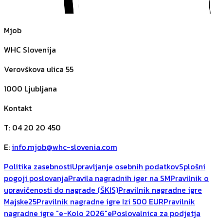
Mjob
WHC Slovenija
Verovškova ulica 55
1000
Ljubljana
Kontakt
T
:
04 20 20 450
E
:
info.mjob@whc-slovenia.com
Politika zasebnosti
Upravljanje osebnih podatkov
Splošni
pogoji poslovanja
Pravila nagradnih iger na SM
Pravilnik o
upravičenosti do nagrade (ŠKIS)
Pravilnik nagradne igre
Majske25
Pravilnik nagradne igre Izi 500 EUR
Pravilnik
nagradne igre "e-Kolo 2026"
ePoslovalnica za podjetja