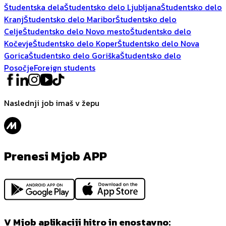
Študentska dela
Študentsko delo Ljubljana
Študentsko delo
Kranj
Študentsko delo Maribor
Študentsko delo
Celje
Študentsko delo Novo mesto
Študentsko delo
Kočevje
Študentsko delo Koper
Študentsko delo Nova
Gorica
Študentsko delo Goriška
Študentsko delo
Posočje
Foreign students
Naslednji job imaš v žepu
Prenesi Mjob APP
V Mjob aplikaciji hitro in enostavno: