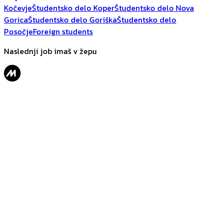
Kočevje
Študentsko delo Koper
Študentsko delo Nova
Gorica
Študentsko delo Goriška
Študentsko delo
Posočje
Foreign students
Naslednji job imaš v žepu