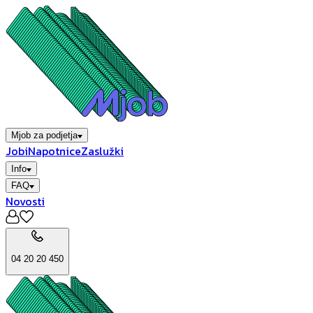
Mjob za podjetja
Jobi
Napotnice
Zaslužki
Info
FAQ
Novosti
04 20 20 450