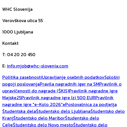
WHC Slovenija
Verovškova ulica 55
1000
Ljubljana
Kontakt
T
:
04 20 20 450
E
:
info.mjob@whc-slovenia.com
Politika zasebnosti
Upravljanje osebnih podatkov
Splošni
pogoji poslovanja
Pravila nagradnih iger na SM
Pravilnik o
upravičenosti do nagrade (ŠKIS)
Pravilnik nagradne igre
Majske25
Pravilnik nagradne igre Izi 500 EUR
Pravilnik
nagradne igre "e-Kolo 2026"
ePoslovalnica za podjetja
Študentska dela
Študentsko delo Ljubljana
Študentsko delo
Kranj
Študentsko delo Maribor
Študentsko delo
Celje
Študentsko delo Novo mesto
Študentsko delo