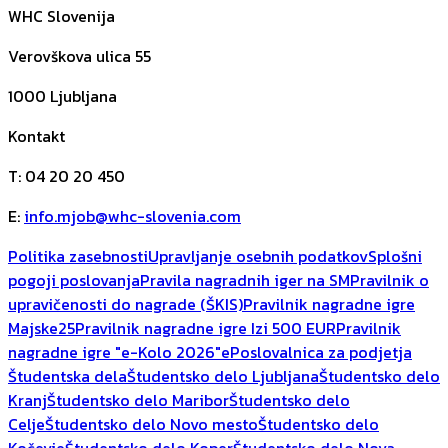
WHC Slovenija
Verovškova ulica 55
1000
Ljubljana
Kontakt
T
:
04 20 20 450
E
:
info.mjob@whc-slovenia.com
Politika zasebnosti
Upravljanje osebnih podatkov
Splošni
pogoji poslovanja
Pravila nagradnih iger na SM
Pravilnik o
upravičenosti do nagrade (ŠKIS)
Pravilnik nagradne igre
Majske25
Pravilnik nagradne igre Izi 500 EUR
Pravilnik
nagradne igre "e-Kolo 2026"
ePoslovalnica za podjetja
Študentska dela
Študentsko delo Ljubljana
Študentsko delo
Kranj
Študentsko delo Maribor
Študentsko delo
Celje
Študentsko delo Novo mesto
Študentsko delo
Kočevje
Študentsko delo Koper
Študentsko delo Nova