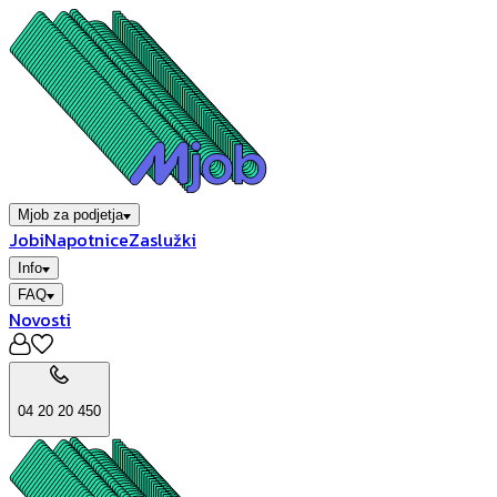
Mjob za podjetja
Jobi
Napotnice
Zaslužki
Info
FAQ
Novosti
04 20 20 450