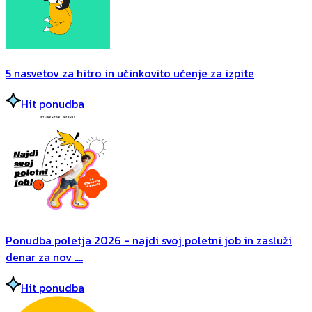
5 nasvetov za hitro in učinkovito učenje za izpite
Hit ponudba
Ponudba poletja 2026 - najdi svoj poletni job in zasluži
denar za nov ....
Hit ponudba