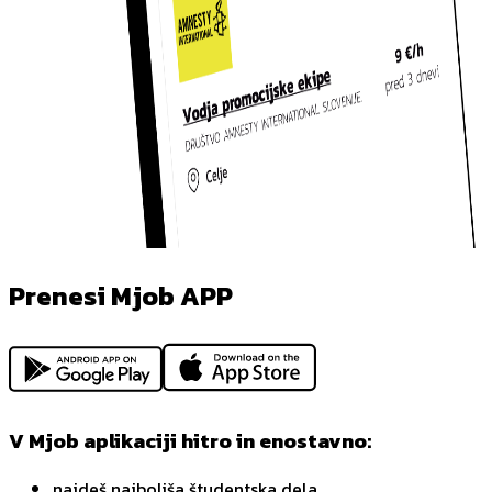
Prenesi Mjob APP
V Mjob aplikaciji hitro in enostavno:
najdeš najboljša študentska dela,