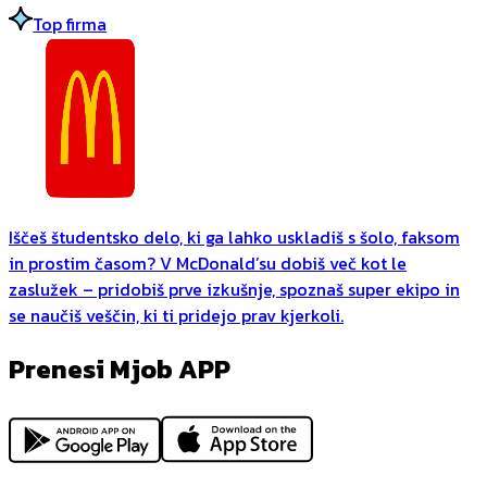
Top firma
Iščeš študentsko delo, ki ga lahko uskladiš s šolo, faksom
in prostim časom? V McDonald’su dobiš več kot le
zaslužek – pridobiš prve izkušnje, spoznaš super ekipo in
se naučiš veščin, ki ti pridejo prav kjerkoli.
Prenesi Mjob APP