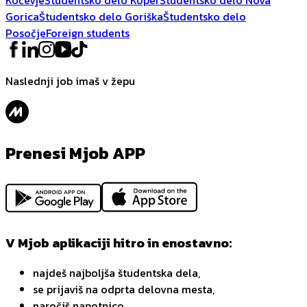
Gorica
Študentsko delo Goriška
Študentsko delo
Posočje
Foreign students
Naslednji job imaš v žepu
Prenesi Mjob APP
V Mjob aplikaciji hitro in enostavno:
najdeš najboljša študentska dela,
se prijaviš na odprta delovna mesta,
naročiš napotnico,