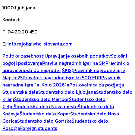
1000
Ljubljana
Kontakt
T
:
04 20 20 450
E
:
info.mjob@whc-slovenia.com
Politika zasebnosti
Upravljanje osebnih podatkov
Splošni
pogoji poslovanja
Pravila nagradnih iger na SM
Pravilnik o
upravičenosti do nagrade (ŠKIS)
Pravilnik nagradne igre
Majske25
Pravilnik nagradne igre Izi 500 EUR
Pravilnik
nagradne igre "e-Kolo 2026"
ePoslovalnica za podjetja
Študentska dela
Študentsko delo Ljubljana
Študentsko delo
Kranj
Študentsko delo Maribor
Študentsko delo
Celje
Študentsko delo Novo mesto
Študentsko delo
Kočevje
Študentsko delo Koper
Študentsko delo Nova
Gorica
Študentsko delo Goriška
Študentsko delo
Posočje
Foreign students