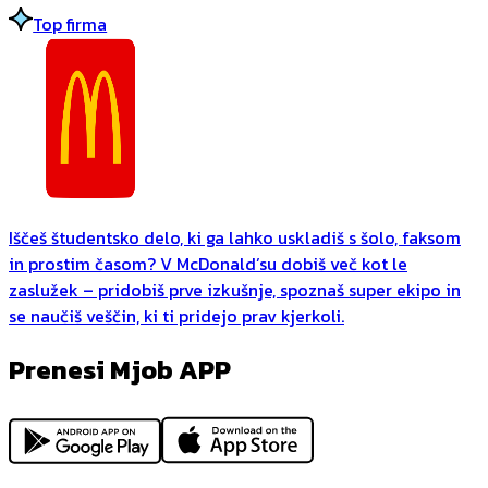
Top firma
Iščeš študentsko delo, ki ga lahko uskladiš s šolo, faksom
in prostim časom? V McDonald’su dobiš več kot le
zaslužek – pridobiš prve izkušnje, spoznaš super ekipo in
se naučiš veščin, ki ti pridejo prav kjerkoli.
Prenesi Mjob APP