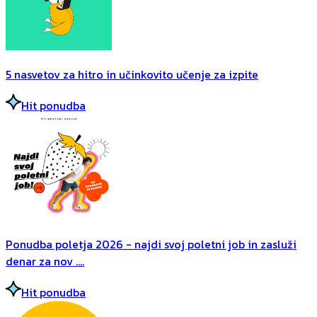
5 nasvetov za hitro in učinkovito učenje za izpite
Hit ponudba
Ponudba poletja 2026 - najdi svoj poletni job in zasluži
denar za nov ....
Hit ponudba