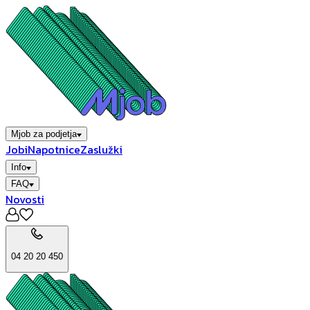
Mjob za podjetja
Jobi
Napotnice
Zaslužki
Info
FAQ
Novosti
04 20 20 450