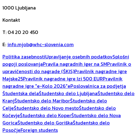
1000
Ljubljana
Kontakt
T
:
04 20 20 450
E
:
info.mjob@whc-slovenia.com
Politika zasebnosti
Upravljanje osebnih podatkov
Splošni
pogoji poslovanja
Pravila nagradnih iger na SM
Pravilnik o
upravičenosti do nagrade (ŠKIS)
Pravilnik nagradne igre
Majske25
Pravilnik nagradne igre Izi 500 EUR
Pravilnik
nagradne igre "e-Kolo 2026"
ePoslovalnica za podjetja
Študentska dela
Študentsko delo Ljubljana
Študentsko delo
Kranj
Študentsko delo Maribor
Študentsko delo
Celje
Študentsko delo Novo mesto
Študentsko delo
Kočevje
Študentsko delo Koper
Študentsko delo Nova
Gorica
Študentsko delo Goriška
Študentsko delo
Posočje
Foreign students