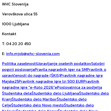
WHC Slovenija
Verovškova ulica 55
1000
Ljubljana
Kontakt
T
:
04 20 20 450
E
:
info.mjob@whc-slovenia.com
Politika zasebnosti
Upravljanje osebnih podatkov
Splošni
pogoji poslovanja
Pravila nagradnih iger na SM
Pravilnik o
upravičenosti do nagrade (ŠKIS)
Pravilnik nagradne igre
Majske25
Pravilnik nagradne igre Izi 500 EUR
Pravilnik
nagradne igre "e-Kolo 2026"
ePoslovalnica za podjetja
Študentska dela
Študentsko delo Ljubljana
Študentsko delo
Kranj
Študentsko delo Maribor
Študentsko delo
Celje
Študentsko delo Novo mesto
Študentsko delo
Kočevje
Študentsko delo Koper
Študentsko delo Nova