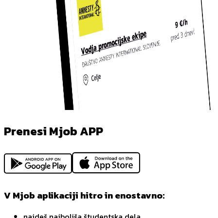
Prenesi Mjob APP
V Mjob aplikaciji hitro in enostavno:
najdeš najboljša študentska dela,