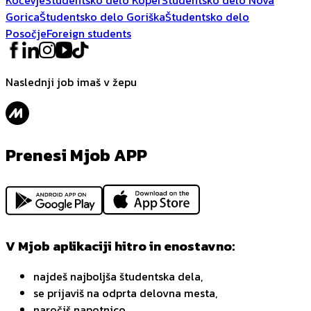
Gorica
Študentsko delo Goriška
Študentsko delo
Posočje
Foreign students
Naslednji job imaš v žepu
Prenesi Mjob APP
V Mjob aplikaciji hitro in enostavno:
najdeš najboljša študentska dela,
se prijaviš na odprta delovna mesta,
naročiš napotnico,