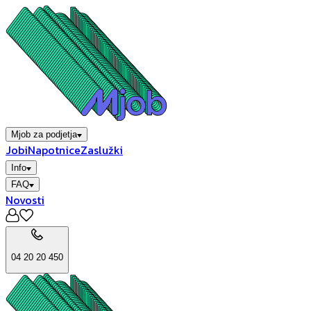
Mjob za podjetja
Jobi
Napotnice
Zaslužki
Info
FAQ
Novosti
04 20 20 450