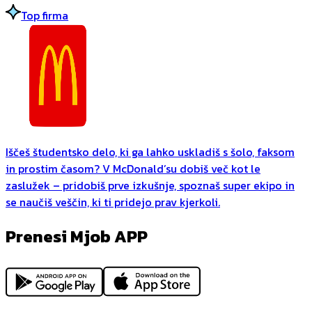
Top firma
Iščeš študentsko delo, ki ga lahko uskladiš s šolo, faksom
in prostim časom? V McDonald’su dobiš več kot le
zaslužek – pridobiš prve izkušnje, spoznaš super ekipo in
se naučiš veščin, ki ti pridejo prav kjerkoli.
Prenesi Mjob APP