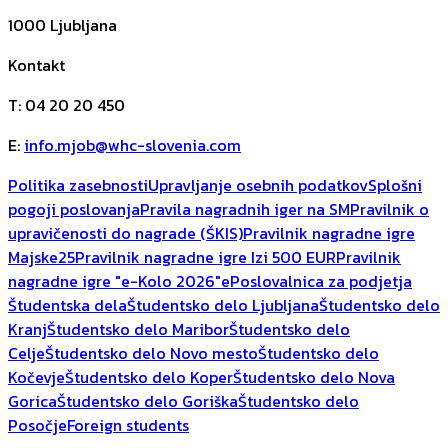
1000
Ljubljana
Kontakt
T
:
04 20 20 450
E
:
info.mjob@whc-slovenia.com
Politika zasebnosti
Upravljanje osebnih podatkov
Splošni
pogoji poslovanja
Pravila nagradnih iger na SM
Pravilnik o
upravičenosti do nagrade (ŠKIS)
Pravilnik nagradne igre
Majske25
Pravilnik nagradne igre Izi 500 EUR
Pravilnik
nagradne igre "e-Kolo 2026"
ePoslovalnica za podjetja
Študentska dela
Študentsko delo Ljubljana
Študentsko delo
Kranj
Študentsko delo Maribor
Študentsko delo
Celje
Študentsko delo Novo mesto
Študentsko delo
Kočevje
Študentsko delo Koper
Študentsko delo Nova
Gorica
Študentsko delo Goriška
Študentsko delo
Posočje
Foreign students