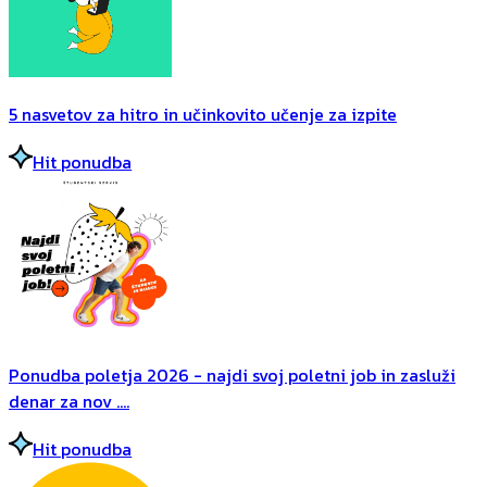
5 nasvetov za hitro in učinkovito učenje za izpite
Hit ponudba
Ponudba poletja 2026 - najdi svoj poletni job in zasluži
denar za nov ....
Hit ponudba