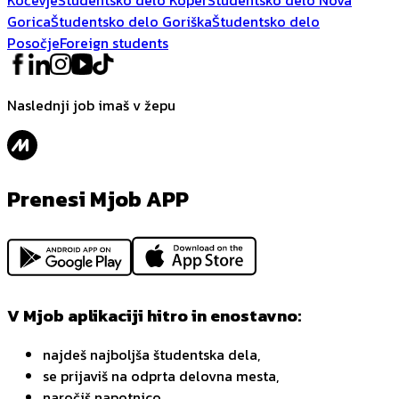
Gorica
Študentsko delo Goriška
Študentsko delo
Posočje
Foreign students
Naslednji job imaš v žepu
Prenesi Mjob APP
V Mjob aplikaciji hitro in enostavno:
najdeš najboljša študentska dela,
se prijaviš na odprta delovna mesta,
naročiš napotnico,