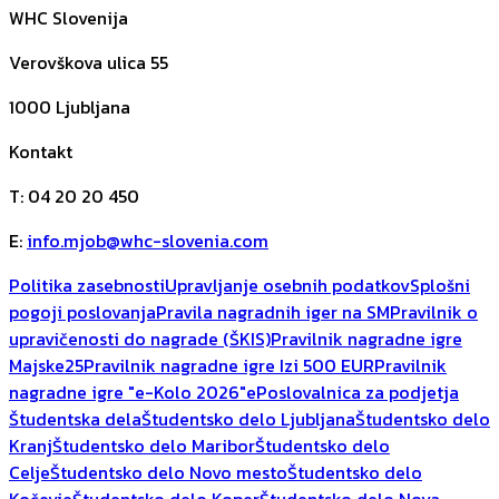
WHC Slovenija
Verovškova ulica 55
1000
Ljubljana
Kontakt
T
:
04 20 20 450
E
:
info.mjob@whc-slovenia.com
Politika zasebnosti
Upravljanje osebnih podatkov
Splošni
pogoji poslovanja
Pravila nagradnih iger na SM
Pravilnik o
upravičenosti do nagrade (ŠKIS)
Pravilnik nagradne igre
Majske25
Pravilnik nagradne igre Izi 500 EUR
Pravilnik
nagradne igre "e-Kolo 2026"
ePoslovalnica za podjetja
Študentska dela
Študentsko delo Ljubljana
Študentsko delo
Kranj
Študentsko delo Maribor
Študentsko delo
Celje
Študentsko delo Novo mesto
Študentsko delo
Kočevje
Študentsko delo Koper
Študentsko delo Nova