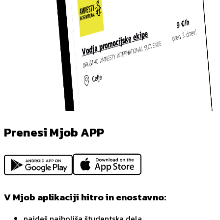
Prenesi Mjob APP
V Mjob aplikaciji hitro in enostavno:
najdeš najboljša študentska dela,