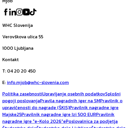
Mjob
WHC Slovenija
Verovškova ulica 55
1000
Ljubljana
Kontakt
T
:
04 20 20 450
E
:
info.mjob@whc-slovenia.com
Politika zasebnosti
Upravljanje osebnih podatkov
Splošni
pogoji poslovanja
Pravila nagradnih iger na SM
Pravilnik o
upravičenosti do nagrade (ŠKIS)
Pravilnik nagradne igre
Majske25
Pravilnik nagradne igre Izi 500 EUR
Pravilnik
nagradne igre "e-Kolo 2026"
ePoslovalnica za podjetja