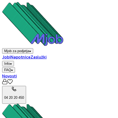
Mjob za podjetja
Jobi
Napotnice
Zaslužki
Info
FAQ
Novosti
04 20 20 450