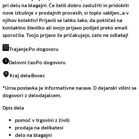
pri delu na blagajni. Če želiš dobro zaslužiti in pridobiti
nove izkušnje v prodajnih procesih, si toplo vabljen_a v
njihov kolektiv! Prijaviš se lahko tako, da pokličeš na
kontaktno številko ali svojo prijavo pošlješ preko email
sporočila. Tvojo prijavo že pričakujejo, zato ne odlašaj!
Trajanje
:
Po dogovoru
Delovni čas
:
Po dogovoru
Kraj dela
:
Bovec
*Urna postavka je informativne narave. O dejanski višini se
dogovori z delodajalcem.
Opis dela
pomoč v trgovini z živili
prodaja na delikatesi
delo na blagajni