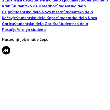
Študentska dela
Študentsko delo Ljubljana
Študentsko delo
Kranj
Študentsko delo Maribor
Študentsko delo
Celje
Študentsko delo Novo mesto
Študentsko delo
Kočevje
Študentsko delo Koper
Študentsko delo Nova
Gorica
Študentsko delo Goriška
Študentsko delo
Posočje
Foreign students
Naslednji job imaš v žepu