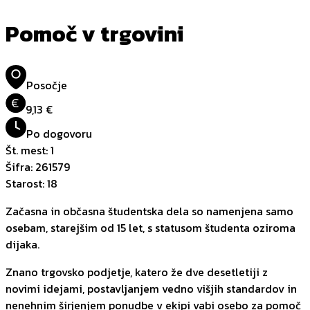
Pomoč v trgovini
Posočje
€
9,13 €
Po dogovoru
Št. mest
:
1
Šifra
:
261579
Starost
:
18
Začasna in občasna študentska dela so namenjena samo
osebam, starejšim od 15 let, s statusom študenta oziroma
dijaka.
Znano trgovsko podjetje, katero že dve desetletiji z
novimi idejami, postavljanjem vedno višjih standardov in
nenehnim širjenjem ponudbe v ekipi vabi osebo za pomoč