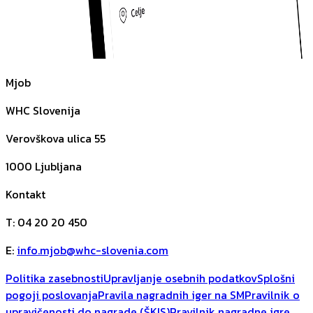
Mjob
WHC Slovenija
Verovškova ulica 55
1000
Ljubljana
Kontakt
T
:
04 20 20 450
E
:
info.mjob@whc-slovenia.com
Politika zasebnosti
Upravljanje osebnih podatkov
Splošni
pogoji poslovanja
Pravila nagradnih iger na SM
Pravilnik o
upravičenosti do nagrade (ŠKIS)
Pravilnik nagradne igre