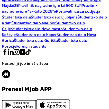
Majske25
Pravilnik nagradne igre Izi 500 EUR
Pravilnik
nagradne igre "e-Kolo 2026"
ePoslovalnica za podjetja
Študentska dela
Študentsko delo Ljubljana
Študentsko delo
Kranj
Študentsko delo Maribor
Študentsko delo
Celje
Študentsko delo Novo mesto
Študentsko delo
Kočevje
Študentsko delo Koper
Študentsko delo Nova
Gorica
Študentsko delo Goriška
Študentsko delo
Posočje
Foreign students
Naslednji job imaš v žepu
Prenesi Mjob APP