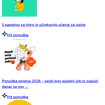
5 nasvetov za hitro in učinkovito učenje za izpite
Hit ponudba
Ponudba poletja 2026 - najdi svoj poletni job in zasluži
denar za nov ....
Hit ponudba