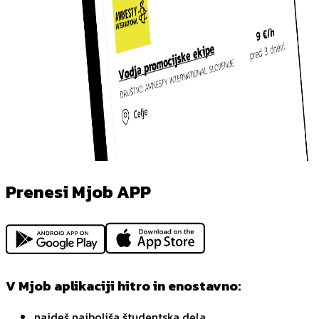
Prenesi Mjob APP
V Mjob aplikaciji hitro in enostavno:
najdeš najboljša študentska dela,