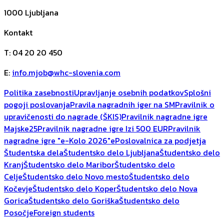
1000
Ljubljana
Kontakt
T
:
04 20 20 450
E
:
info.mjob@whc-slovenia.com
Politika zasebnosti
Upravljanje osebnih podatkov
Splošni
pogoji poslovanja
Pravila nagradnih iger na SM
Pravilnik o
upravičenosti do nagrade (ŠKIS)
Pravilnik nagradne igre
Majske25
Pravilnik nagradne igre Izi 500 EUR
Pravilnik
nagradne igre "e-Kolo 2026"
ePoslovalnica za podjetja
Študentska dela
Študentsko delo Ljubljana
Študentsko delo
Kranj
Študentsko delo Maribor
Študentsko delo
Celje
Študentsko delo Novo mesto
Študentsko delo
Kočevje
Študentsko delo Koper
Študentsko delo Nova
Gorica
Študentsko delo Goriška
Študentsko delo
Posočje
Foreign students