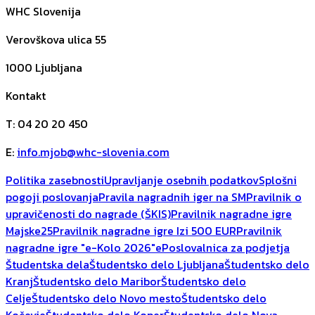
WHC Slovenija
Verovškova ulica 55
1000
Ljubljana
Kontakt
T
:
04 20 20 450
E
:
info.mjob@whc-slovenia.com
Politika zasebnosti
Upravljanje osebnih podatkov
Splošni
pogoji poslovanja
Pravila nagradnih iger na SM
Pravilnik o
upravičenosti do nagrade (ŠKIS)
Pravilnik nagradne igre
Majske25
Pravilnik nagradne igre Izi 500 EUR
Pravilnik
nagradne igre "e-Kolo 2026"
ePoslovalnica za podjetja
Študentska dela
Študentsko delo Ljubljana
Študentsko delo
Kranj
Študentsko delo Maribor
Študentsko delo
Celje
Študentsko delo Novo mesto
Študentsko delo
Kočevje
Študentsko delo Koper
Študentsko delo Nova