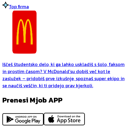
Top firma
Iščeš študentsko delo, ki ga lahko uskladiš s šolo, faksom
in prostim časom? V McDonald’su dobiš več kot le
zaslužek – pridobiš prve izkušnje, spoznaš super ekipo in
se naučiš veščin, ki ti pridejo prav kjerkoli.
Prenesi Mjob APP