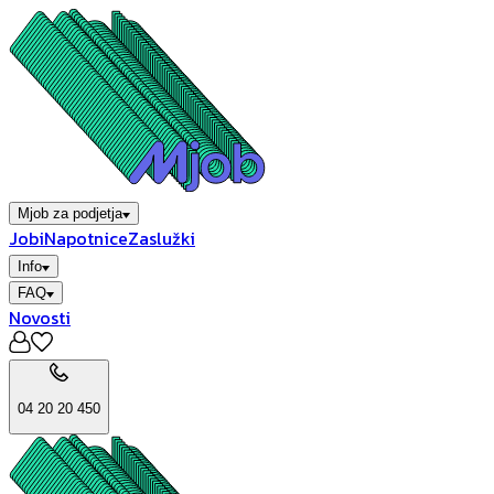
Mjob za podjetja
Jobi
Napotnice
Zaslužki
Info
FAQ
Novosti
04 20 20 450