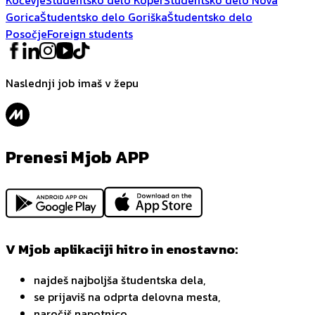
Gorica
Študentsko delo Goriška
Študentsko delo
Posočje
Foreign students
Naslednji job imaš v žepu
Prenesi Mjob APP
V Mjob aplikaciji hitro in enostavno:
najdeš najboljša študentska dela,
se prijaviš na odprta delovna mesta,
naročiš napotnico,