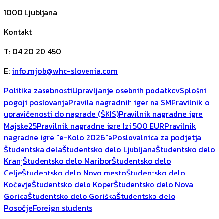
1000
Ljubljana
Kontakt
T
:
04 20 20 450
E
:
info.mjob@whc-slovenia.com
Politika zasebnosti
Upravljanje osebnih podatkov
Splošni
pogoji poslovanja
Pravila nagradnih iger na SM
Pravilnik o
upravičenosti do nagrade (ŠKIS)
Pravilnik nagradne igre
Majske25
Pravilnik nagradne igre Izi 500 EUR
Pravilnik
nagradne igre "e-Kolo 2026"
ePoslovalnica za podjetja
Študentska dela
Študentsko delo Ljubljana
Študentsko delo
Kranj
Študentsko delo Maribor
Študentsko delo
Celje
Študentsko delo Novo mesto
Študentsko delo
Kočevje
Študentsko delo Koper
Študentsko delo Nova
Gorica
Študentsko delo Goriška
Študentsko delo
Posočje
Foreign students