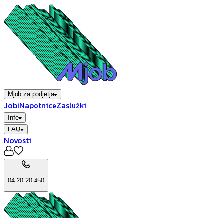
Mjob za podjetja
Jobi
Napotnice
Zaslužki
Info
FAQ
Novosti
04 20 20 450