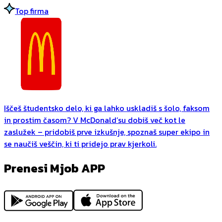
Top firma
Iščeš študentsko delo, ki ga lahko uskladiš s šolo, faksom
in prostim časom? V McDonald’su dobiš več kot le
zaslužek – pridobiš prve izkušnje, spoznaš super ekipo in
se naučiš veščin, ki ti pridejo prav kjerkoli.
Prenesi Mjob APP