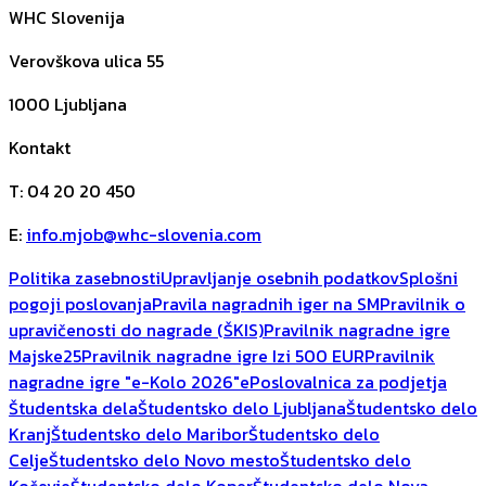
WHC Slovenija
Verovškova ulica 55
1000
Ljubljana
Kontakt
T
:
04 20 20 450
E
:
info.mjob@whc-slovenia.com
Politika zasebnosti
Upravljanje osebnih podatkov
Splošni
pogoji poslovanja
Pravila nagradnih iger na SM
Pravilnik o
upravičenosti do nagrade (ŠKIS)
Pravilnik nagradne igre
Majske25
Pravilnik nagradne igre Izi 500 EUR
Pravilnik
nagradne igre "e-Kolo 2026"
ePoslovalnica za podjetja
Študentska dela
Študentsko delo Ljubljana
Študentsko delo
Kranj
Študentsko delo Maribor
Študentsko delo
Celje
Študentsko delo Novo mesto
Študentsko delo
Kočevje
Študentsko delo Koper
Študentsko delo Nova