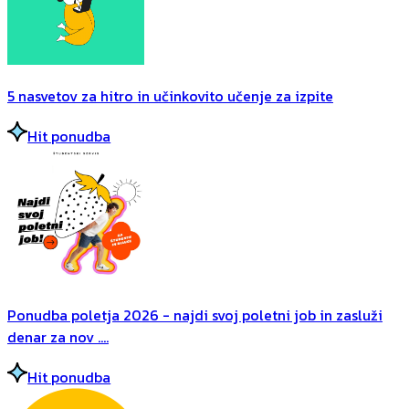
5 nasvetov za hitro in učinkovito učenje za izpite
Hit ponudba
Ponudba poletja 2026 - najdi svoj poletni job in zasluži
denar za nov ....
Hit ponudba