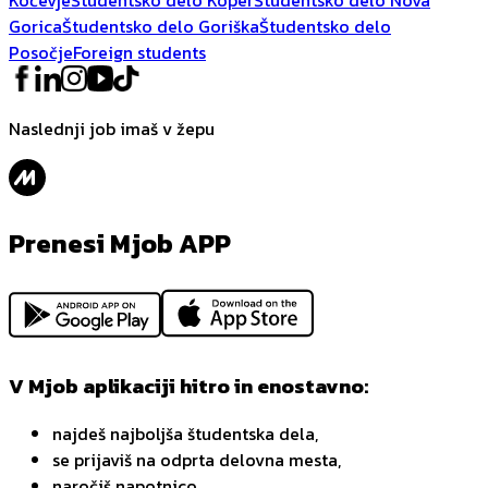
Gorica
Študentsko delo Goriška
Študentsko delo
Posočje
Foreign students
Naslednji job imaš v žepu
Prenesi Mjob APP
V Mjob aplikaciji hitro in enostavno:
najdeš najboljša študentska dela,
se prijaviš na odprta delovna mesta,
naročiš napotnico,