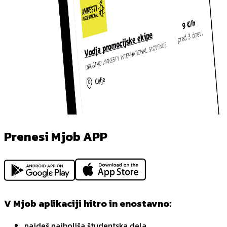
Prenesi Mjob APP
V Mjob aplikaciji hitro in enostavno:
najdeš najboljša študentska dela,