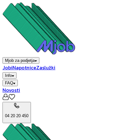
Mjob za podjetja
Jobi
Napotnice
Zaslužki
Info
FAQ
Novosti
04 20 20 450