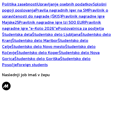
Politika zasebnosti
Upravljanje osebnih podatkov
Splošni
pogoji poslovanja
Pravila nagradnih iger na SM
Pravilnik o
upravičenosti do nagrade (ŠKIS)
Pravilnik nagradne igre
Majske25
Pravilnik nagradne igre Izi 500 EUR
Pravilnik
nagradne igre "e-Kolo 2026"
ePoslovalnica za podjetja
Študentska dela
Študentsko delo Ljubljana
Študentsko delo
Kranj
Študentsko delo Maribor
Študentsko delo
Celje
Študentsko delo Novo mesto
Študentsko delo
Kočevje
Študentsko delo Koper
Študentsko delo Nova
Gorica
Študentsko delo Goriška
Študentsko delo
Posočje
Foreign students
Naslednji job imaš v žepu