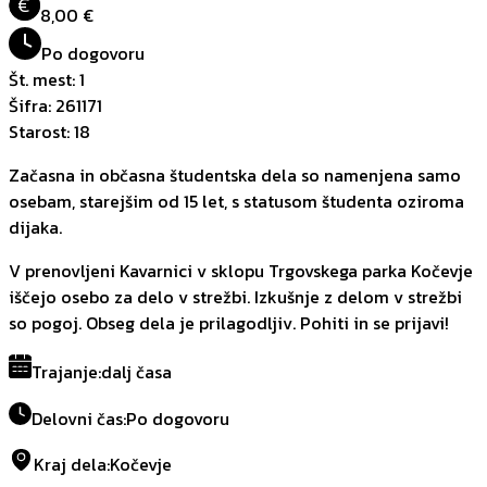
€
8,00 €
Po dogovoru
Št. mest
:
1
Šifra
:
261171
Starost
:
18
Začasna in občasna študentska dela so namenjena samo
osebam, starejšim od 15 let, s statusom študenta oziroma
dijaka.
V prenovljeni Kavarnici v sklopu Trgovskega parka Kočevje
iščejo osebo za delo v strežbi. Izkušnje z delom v strežbi
so pogoj. Obseg dela je prilagodljiv. Pohiti in se prijavi!
Trajanje
:
dalj časa
Delovni čas
:
Po dogovoru
Kraj dela
:
Kočevje