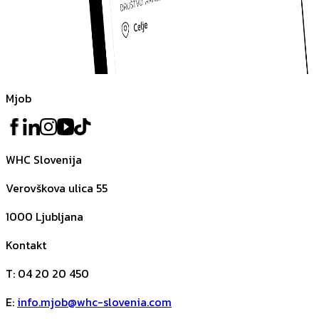
Mjob
WHC Slovenija
Verovškova ulica 55
1000
Ljubljana
Kontakt
T
:
04 20 20 450
E
:
info.mjob@whc-slovenia.com