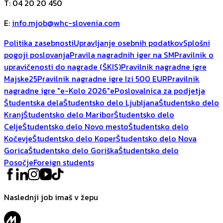
T
:
04 20 20 450
E
:
info.mjob@whc-slovenia.com
Politika zasebnosti
Upravljanje osebnih podatkov
Splošni
pogoji poslovanja
Pravila nagradnih iger na SM
Pravilnik o
upravičenosti do nagrade (ŠKIS)
Pravilnik nagradne igre
Majske25
Pravilnik nagradne igre Izi 500 EUR
Pravilnik
nagradne igre "e-Kolo 2026"
ePoslovalnica za podjetja
Študentska dela
Študentsko delo Ljubljana
Študentsko delo
Kranj
Študentsko delo Maribor
Študentsko delo
Celje
Študentsko delo Novo mesto
Študentsko delo
Kočevje
Študentsko delo Koper
Študentsko delo Nova
Gorica
Študentsko delo Goriška
Študentsko delo
Posočje
Foreign students
Naslednji job imaš v žepu