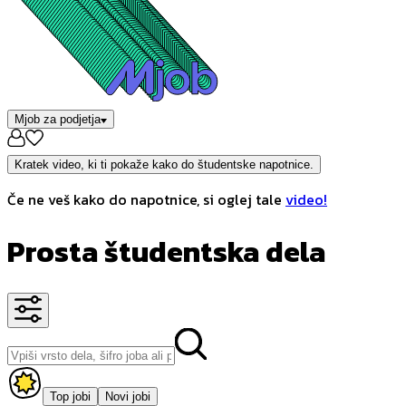
Mjob za podjetja
Kratek video, ki ti pokaže kako do študentske napotnice.
Če ne veš kako do napotnice, si oglej tale
video!
Prosta študentska dela
Top jobi
Novi jobi