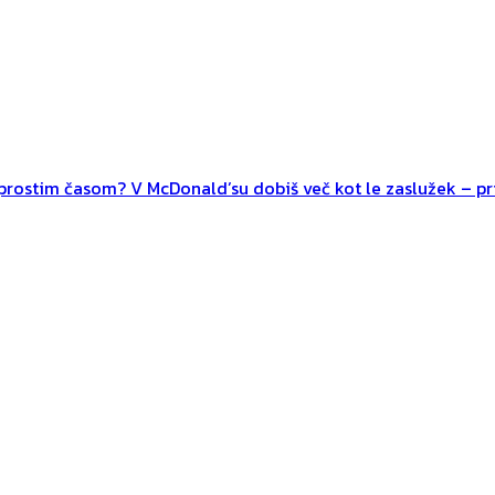
n prostim časom? V McDonald’su dobiš več kot le zaslužek – pri