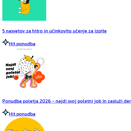
5 nasvetov za hitro in učinkovito učenje za izpite
Hit ponudba
Ponudba poletja 2026 - najdi svoj poletni job in zasluži dena
Hit ponudba