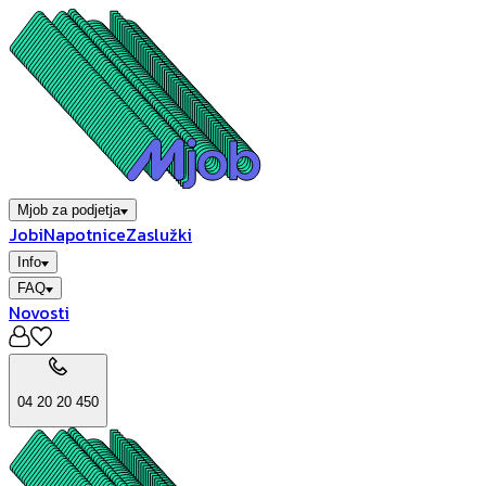
Mjob za podjetja
Jobi
Napotnice
Zaslužki
Info
FAQ
Novosti
04 20 20 450