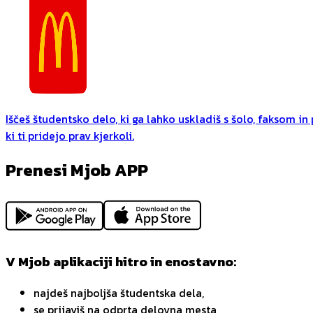
Iščeš študentsko delo, ki ga lahko uskladiš s šolo, faksom i
ki ti pridejo prav kjerkoli.
Prenesi Mjob APP
V Mjob aplikaciji hitro in enostavno:
najdeš najboljša študentska dela,
se prijaviš na odprta delovna mesta,