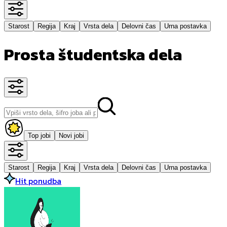
Starost
Regija
Kraj
Vrsta dela
Delovni čas
Urna postavka
Prosta študentska dela
Top jobi
Novi jobi
Starost
Regija
Kraj
Vrsta dela
Delovni čas
Urna postavka
Hit ponudba