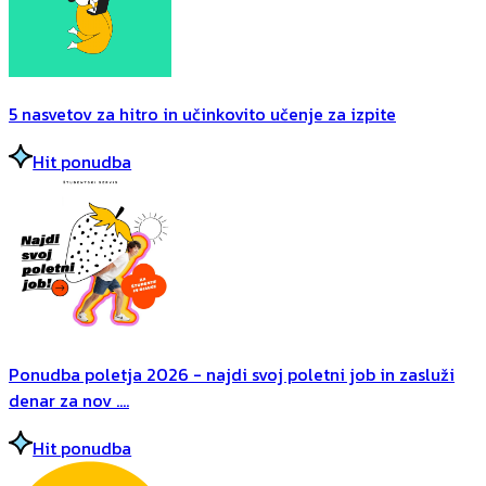
5 nasvetov za hitro in učinkovito učenje za izpite
Hit ponudba
Ponudba poletja 2026 - najdi svoj poletni job in zasluži
denar za nov ....
Hit ponudba