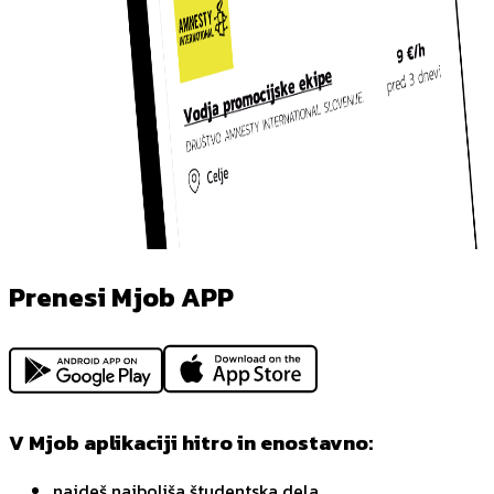
Prenesi Mjob APP
V Mjob aplikaciji hitro in enostavno:
najdeš najboljša študentska dela,