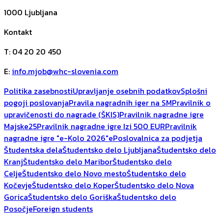
1000
Ljubljana
Kontakt
T
:
04 20 20 450
E
:
info.mjob@whc-slovenia.com
Politika zasebnosti
Upravljanje osebnih podatkov
Splošni
pogoji poslovanja
Pravila nagradnih iger na SM
Pravilnik o
upravičenosti do nagrade (ŠKIS)
Pravilnik nagradne igre
Majske25
Pravilnik nagradne igre Izi 500 EUR
Pravilnik
nagradne igre "e-Kolo 2026"
ePoslovalnica za podjetja
Študentska dela
Študentsko delo Ljubljana
Študentsko delo
Kranj
Študentsko delo Maribor
Študentsko delo
Celje
Študentsko delo Novo mesto
Študentsko delo
Kočevje
Študentsko delo Koper
Študentsko delo Nova
Gorica
Študentsko delo Goriška
Študentsko delo
Posočje
Foreign students