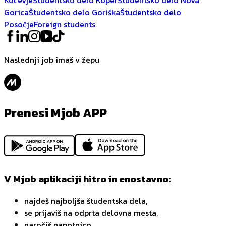
Gorica
Študentsko delo Goriška
Študentsko delo
Posočje
Foreign students
Naslednji job imaš v žepu
Prenesi Mjob APP
V Mjob aplikaciji hitro in enostavno:
najdeš najboljša študentska dela,
se prijaviš na odprta delovna mesta,
naročiš napotnico,