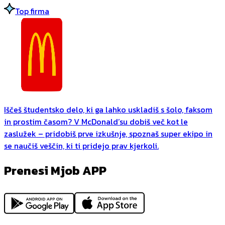
Top firma
Iščeš študentsko delo, ki ga lahko uskladiš s šolo, faksom
in prostim časom? V McDonald’su dobiš več kot le
zaslužek – pridobiš prve izkušnje, spoznaš super ekipo in
se naučiš veščin, ki ti pridejo prav kjerkoli.
Prenesi Mjob APP