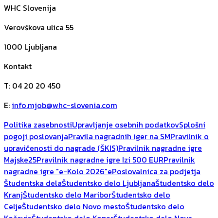
WHC Slovenija
Verovškova ulica 55
1000
Ljubljana
Kontakt
T
:
04 20 20 450
E
:
info.mjob@whc-slovenia.com
Politika zasebnosti
Upravljanje osebnih podatkov
Splošni
pogoji poslovanja
Pravila nagradnih iger na SM
Pravilnik o
upravičenosti do nagrade (ŠKIS)
Pravilnik nagradne igre
Majske25
Pravilnik nagradne igre Izi 500 EUR
Pravilnik
nagradne igre "e-Kolo 2026"
ePoslovalnica za podjetja
Študentska dela
Študentsko delo Ljubljana
Študentsko delo
Kranj
Študentsko delo Maribor
Študentsko delo
Celje
Študentsko delo Novo mesto
Študentsko delo
Kočevje
Študentsko delo Koper
Študentsko delo Nova