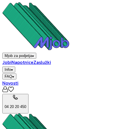
Mjob za podjetja
Jobi
Napotnice
Zaslužki
Info
FAQ
Novosti
04 20 20 450