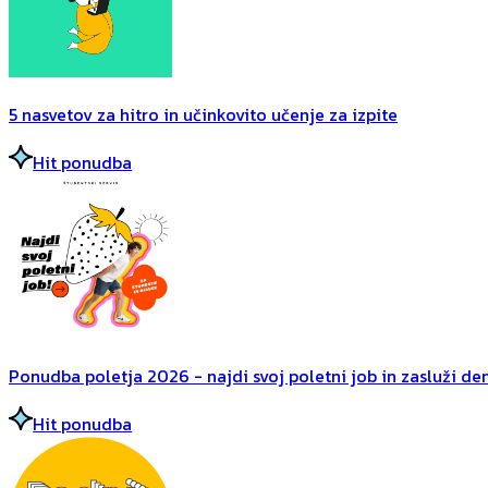
5 nasvetov za hitro in učinkovito učenje za izpite
Hit ponudba
Ponudba poletja 2026 - najdi svoj poletni job in zasluži dena
Hit ponudba