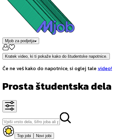
Mjob za podjetja
Kratek video, ki ti pokaže kako do študentske napotnice.
Če ne veš kako do napotnice, si oglej tale
video!
Prosta študentska dela
Top jobi
Novi jobi