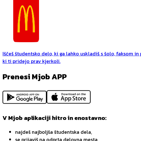
Iščeš študentsko delo, ki ga lahko uskladiš s šolo, faksom i
ki ti pridejo prav kjerkoli.
Prenesi Mjob APP
V Mjob aplikaciji hitro in enostavno:
najdeš najboljša študentska dela,
se prijaviš na odprta delovna mesta,