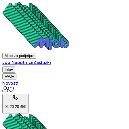
Mjob za podjetja
Jobi
Napotnice
Zaslužki
Info
FAQ
Novosti
04 20 20 450