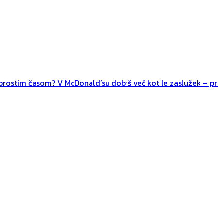
n prostim časom? V McDonald’su dobiš več kot le zaslužek – pri