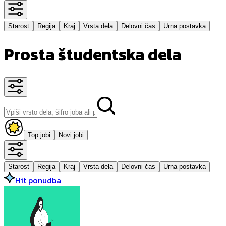
Starost
Regija
Kraj
Vrsta dela
Delovni čas
Urna postavka
Prosta študentska dela
Top jobi
Novi jobi
Starost
Regija
Kraj
Vrsta dela
Delovni čas
Urna postavka
Hit ponudba