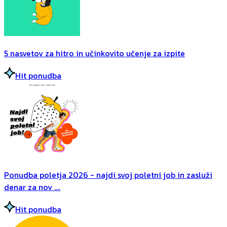
5 nasvetov za hitro in učinkovito učenje za izpite
Hit ponudba
Ponudba poletja 2026 - najdi svoj poletni job in zasluži
denar za nov ....
Hit ponudba