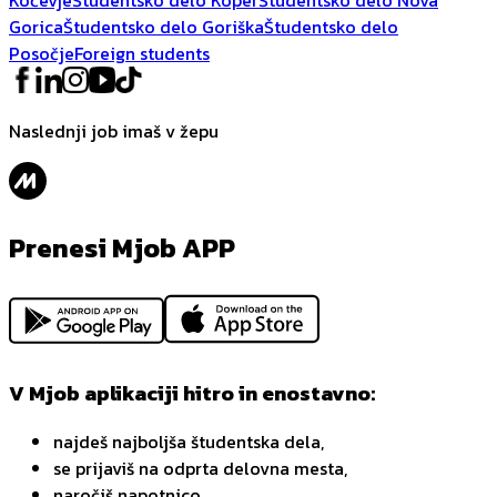
Gorica
Študentsko delo Goriška
Študentsko delo
Posočje
Foreign students
Naslednji job imaš v žepu
Prenesi Mjob APP
V Mjob aplikaciji hitro in enostavno:
najdeš najboljša študentska dela,
se prijaviš na odprta delovna mesta,
naročiš napotnico,