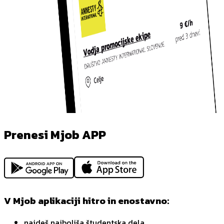
Prenesi Mjob APP
V Mjob aplikaciji hitro in enostavno:
najdeš najboljša študentska dela,