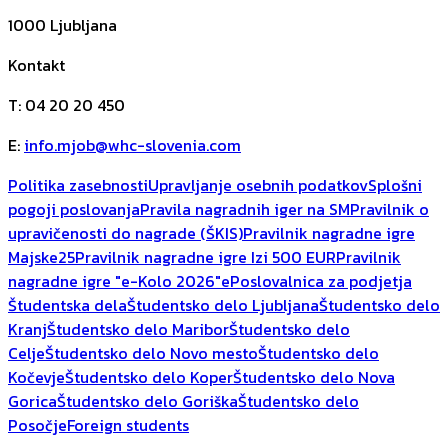
1000
Ljubljana
Kontakt
T
:
04 20 20 450
E
:
info.mjob@whc-slovenia.com
Politika zasebnosti
Upravljanje osebnih podatkov
Splošni
pogoji poslovanja
Pravila nagradnih iger na SM
Pravilnik o
upravičenosti do nagrade (ŠKIS)
Pravilnik nagradne igre
Majske25
Pravilnik nagradne igre Izi 500 EUR
Pravilnik
nagradne igre "e-Kolo 2026"
ePoslovalnica za podjetja
Študentska dela
Študentsko delo Ljubljana
Študentsko delo
Kranj
Študentsko delo Maribor
Študentsko delo
Celje
Študentsko delo Novo mesto
Študentsko delo
Kočevje
Študentsko delo Koper
Študentsko delo Nova
Gorica
Študentsko delo Goriška
Študentsko delo
Posočje
Foreign students