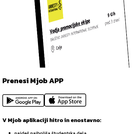
Prenesi Mjob APP
V Mjob aplikaciji hitro in enostavno:
najdeš najboljša študentska dela,