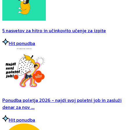
5 nasvetov za hitro in učinkovito učenje za izpite
Hit ponudba
Ponudba poletja 2026 - najdi svoj poletni job in zasluži
denar za nov ....
Hit ponudba