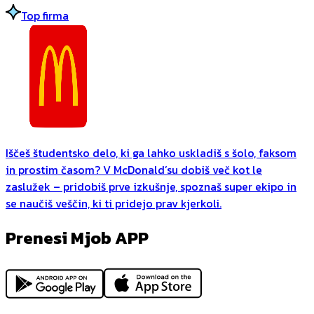
Top firma
Iščeš študentsko delo, ki ga lahko uskladiš s šolo, faksom
in prostim časom? V McDonald’su dobiš več kot le
zaslužek – pridobiš prve izkušnje, spoznaš super ekipo in
se naučiš veščin, ki ti pridejo prav kjerkoli.
Prenesi Mjob APP