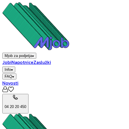
Mjob za podjetja
Jobi
Napotnice
Zaslužki
Info
FAQ
Novosti
04 20 20 450