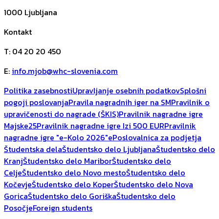
1000
Ljubljana
Kontakt
T
:
04 20 20 450
E
:
info.mjob@whc-slovenia.com
Politika zasebnosti
Upravljanje osebnih podatkov
Splošni
pogoji poslovanja
Pravila nagradnih iger na SM
Pravilnik o
upravičenosti do nagrade (ŠKIS)
Pravilnik nagradne igre
Majske25
Pravilnik nagradne igre Izi 500 EUR
Pravilnik
nagradne igre "e-Kolo 2026"
ePoslovalnica za podjetja
Študentska dela
Študentsko delo Ljubljana
Študentsko delo
Kranj
Študentsko delo Maribor
Študentsko delo
Celje
Študentsko delo Novo mesto
Študentsko delo
Kočevje
Študentsko delo Koper
Študentsko delo Nova
Gorica
Študentsko delo Goriška
Študentsko delo
Posočje
Foreign students