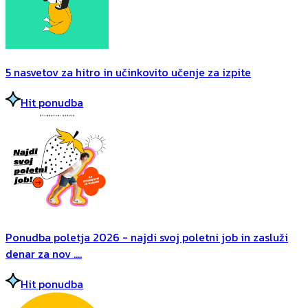
5 nasvetov za hitro in učinkovito učenje za izpite
Hit ponudba
Ponudba poletja 2026 - najdi svoj poletni job in zasluži
denar za nov ....
Hit ponudba