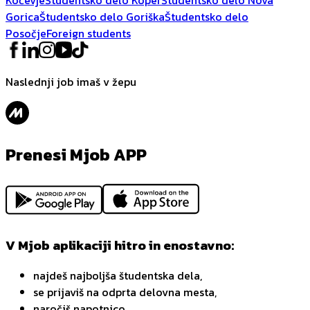
Gorica
Študentsko delo Goriška
Študentsko delo
Posočje
Foreign students
Naslednji job imaš v žepu
Prenesi Mjob APP
V Mjob aplikaciji hitro in enostavno:
najdeš najboljša študentska dela,
se prijaviš na odprta delovna mesta,
naročiš napotnico,