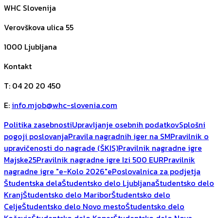
WHC Slovenija
Verovškova ulica 55
1000
Ljubljana
Kontakt
T
:
04 20 20 450
E
:
info.mjob@whc-slovenia.com
Politika zasebnosti
Upravljanje osebnih podatkov
Splošni
pogoji poslovanja
Pravila nagradnih iger na SM
Pravilnik o
upravičenosti do nagrade (ŠKIS)
Pravilnik nagradne igre
Majske25
Pravilnik nagradne igre Izi 500 EUR
Pravilnik
nagradne igre "e-Kolo 2026"
ePoslovalnica za podjetja
Študentska dela
Študentsko delo Ljubljana
Študentsko delo
Kranj
Študentsko delo Maribor
Študentsko delo
Celje
Študentsko delo Novo mesto
Študentsko delo
Kočevje
Študentsko delo Koper
Študentsko delo Nova