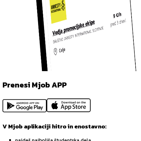
Prenesi Mjob APP
V Mjob aplikaciji hitro in enostavno:
najdeš najboljša študentska dela,