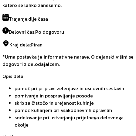
katero se lahko zanesemo.
Trajanje
:
dlje časa
Delovni čas
:
Po dogovoru
Kraj dela
:
Piran
*Urna postavka je informativne narave. O dejanski višini se
dogovori z delodajalcem.
Opis dela
pomoč pri pripravi zelenjave in osnovnih sestavin
pomivanje in pospravljanje posode
skrb za čistočo in urejenost kuhinje
pomoč kuharjem pri vsakodnevnih opravilih
sodelovanje pri ustvarjanju prijetnega delovnega
okolje