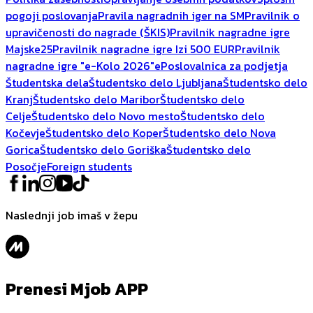
pogoji poslovanja
Pravila nagradnih iger na SM
Pravilnik o
upravičenosti do nagrade (ŠKIS)
Pravilnik nagradne igre
Majske25
Pravilnik nagradne igre Izi 500 EUR
Pravilnik
nagradne igre "e-Kolo 2026"
ePoslovalnica za podjetja
Študentska dela
Študentsko delo Ljubljana
Študentsko delo
Kranj
Študentsko delo Maribor
Študentsko delo
Celje
Študentsko delo Novo mesto
Študentsko delo
Kočevje
Študentsko delo Koper
Študentsko delo Nova
Gorica
Študentsko delo Goriška
Študentsko delo
Posočje
Foreign students
Naslednji job imaš v žepu
Prenesi Mjob APP