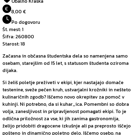
Obalno Kraška
€
8,00 €
Po dogovoru
Št. mest
:
1
Šifra
:
260800
Starost
:
18
Začasna in občasna študentska dela so namenjena samo
osebam, starejšim od 15 let, s statusom študenta oziroma
dijaka.
Si želiš poletje preživeti v ekipi, kjer nastajajo domače
testenine, sveže pečen kruh, ustvarjalni krožniki in nešteto
kulinaričnih zgodb? Iščemo novo okrepitev za pomoč v
kuhinji. Ni potrebno, da si kuhar_ica. Pomembni so dobra
volja, zanesljivost in pripravljenost pomagati ekipi. To je
odlična priložnost za vse, ki jih zanima gastronomija,
želijo pridobiti dragocene izkušnje ali pa preprosto iščejo
pošteno in dinamično poletno delo. Iščemo osebo, na