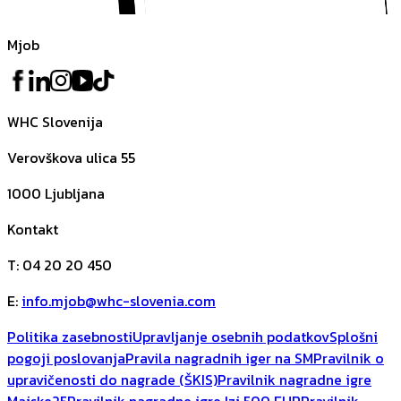
Mjob
WHC Slovenija
Verovškova ulica 55
1000
Ljubljana
Kontakt
T
:
04 20 20 450
E
:
info.mjob@whc-slovenia.com
Politika zasebnosti
Upravljanje osebnih podatkov
Splošni
pogoji poslovanja
Pravila nagradnih iger na SM
Pravilnik o
upravičenosti do nagrade (ŠKIS)
Pravilnik nagradne igre