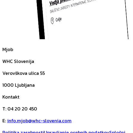
Mjob
WHC Slovenija
Verovškova ulica 55
1000
Ljubljana
Kontakt
T
:
04 20 20 450
E
:
info.mjob@whc-slovenia.com
Politika zasebnosti
Upravljanje osebnih podatkov
Splošni