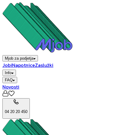
Mjob za podjetja
Jobi
Napotnice
Zaslužki
Info
FAQ
Novosti
04 20 20 450