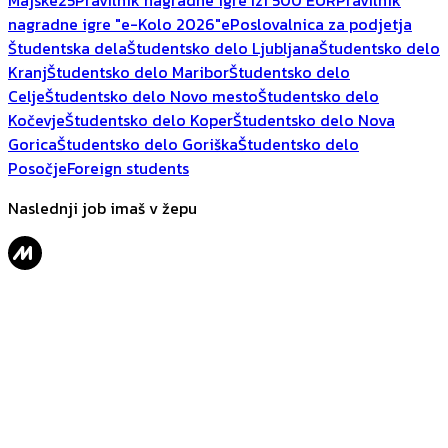
Majske25
Pravilnik nagradne igre Izi 500 EUR
Pravilnik
nagradne igre "e-Kolo 2026"
ePoslovalnica za podjetja
Študentska dela
Študentsko delo Ljubljana
Študentsko delo
Kranj
Študentsko delo Maribor
Študentsko delo
Celje
Študentsko delo Novo mesto
Študentsko delo
Kočevje
Študentsko delo Koper
Študentsko delo Nova
Gorica
Študentsko delo Goriška
Študentsko delo
Posočje
Foreign students
Naslednji job imaš v žepu