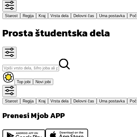
Starost
Regija
Kraj
Vrsta dela
Delovni čas
Urna postavka
Poči
Prosta študentska dela
Top jobi
Novi jobi
Starost
Regija
Kraj
Vrsta dela
Delovni čas
Urna postavka
Poči
Prenesi Mjob APP