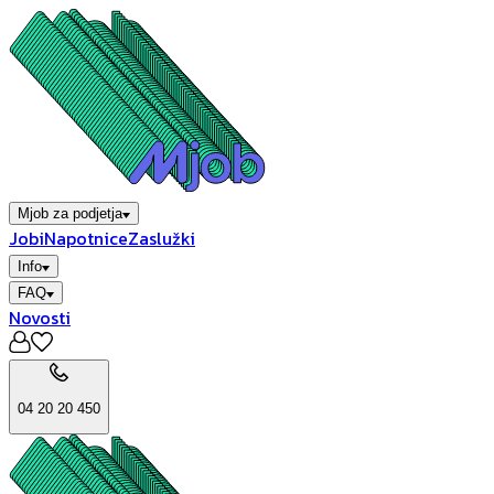
Mjob za podjetja
Jobi
Napotnice
Zaslužki
Info
FAQ
Novosti
04 20 20 450