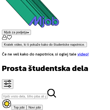
Mjob za podjetja
Kratek video, ki ti pokaže kako do študentske napotnice.
Če ne veš kako do napotnice, si oglej tale
video!
Prosta študentska dela
Top jobi
Novi jobi