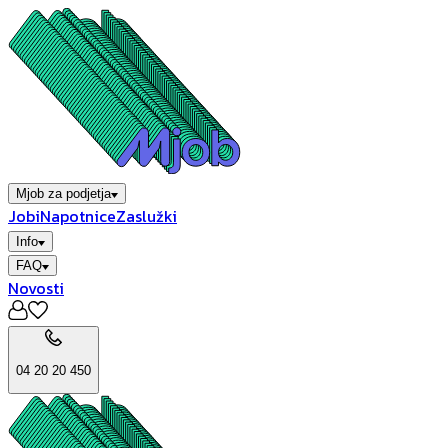
Mjob za podjetja
Jobi
Napotnice
Zaslužki
Info
FAQ
Novosti
04 20 20 450