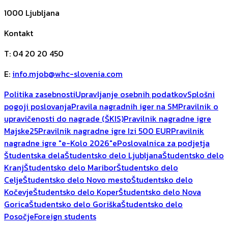
1000
Ljubljana
Kontakt
T
:
04 20 20 450
E
:
info.mjob@whc-slovenia.com
Politika zasebnosti
Upravljanje osebnih podatkov
Splošni
pogoji poslovanja
Pravila nagradnih iger na SM
Pravilnik o
upravičenosti do nagrade (ŠKIS)
Pravilnik nagradne igre
Majske25
Pravilnik nagradne igre Izi 500 EUR
Pravilnik
nagradne igre "e-Kolo 2026"
ePoslovalnica za podjetja
Študentska dela
Študentsko delo Ljubljana
Študentsko delo
Kranj
Študentsko delo Maribor
Študentsko delo
Celje
Študentsko delo Novo mesto
Študentsko delo
Kočevje
Študentsko delo Koper
Študentsko delo Nova
Gorica
Študentsko delo Goriška
Študentsko delo
Posočje
Foreign students