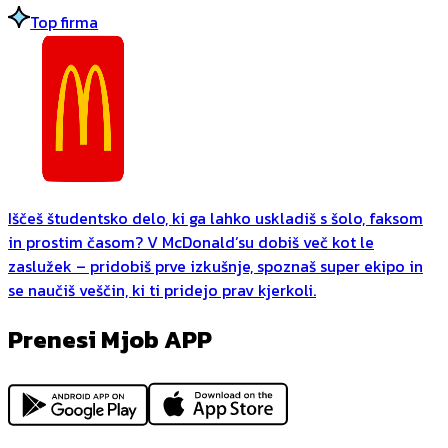
Top firma
Iščeš študentsko delo, ki ga lahko uskladiš s šolo, faksom
in prostim časom? V McDonald’su dobiš več kot le
zaslužek – pridobiš prve izkušnje, spoznaš super ekipo in
se naučiš veščin, ki ti pridejo prav kjerkoli.
Prenesi Mjob APP