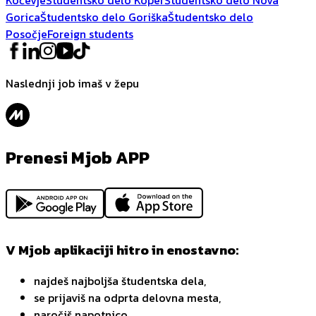
Gorica
Študentsko delo Goriška
Študentsko delo
Posočje
Foreign students
Naslednji job imaš v žepu
Prenesi Mjob APP
V Mjob aplikaciji hitro in enostavno:
najdeš najboljša študentska dela,
se prijaviš na odprta delovna mesta,
naročiš napotnico,