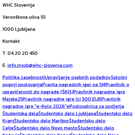
WHC Slovenija
Verovškova ulica 55
1000
Ljubljana
Kontakt
T
:
04 20 20 450
E
:
info.mjob@whc-slovenia.com
Politika zasebnosti
Upravljanje osebnih podatkov
Splošni
pogoji poslovanja
Pravila nagradnih iger na SM
Pravilnik o
upravičenosti do nagrade (ŠKIS)
Pravilnik nagradne igre
Majske25
Pravilnik nagradne igre Izi 500 EUR
Pravilnik
nagradne igre "e-Kolo 2026"
ePoslovalnica za podjetja
Študentska dela
Študentsko delo Ljubljana
Študentsko delo
Kranj
Študentsko delo Maribor
Študentsko delo
Celje
Študentsko delo Novo mesto
Študentsko delo
Kočevje
Študentsko delo Koper
Študentsko delo Nova