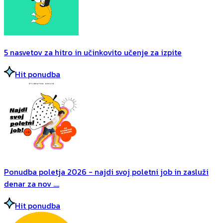
5 nasvetov za hitro in učinkovito učenje za izpite
Hit ponudba
Ponudba poletja 2026 - najdi svoj poletni job in zasluži
denar za nov ....
Hit ponudba