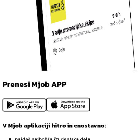
Prenesi Mjob APP
V Mjob aplikaciji hitro in enostavno:
najdeš najboljša študentska dela,