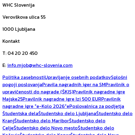
WHC Slovenija
Verovškova ulica 55
1000
Ljubljana
Kontakt
T
:
04 20 20 450
E
:
info.mjob@whc-slovenia.com
Politika zasebnosti
Upravljanje osebnih podatkov
Splošni
pogoji poslovanja
Pravila nagradnih iger na SM
Pravilnik o
upravičenosti do nagrade (ŠKIS)
Pravilnik nagradne igre
Majske25
Pravilnik nagradne igre Izi 500 EUR
Pravilnik
nagradne igre "e-Kolo 2026"
ePoslovalnica za podjetja
Študentska dela
Študentsko delo Ljubljana
Študentsko delo
Kranj
Študentsko delo Maribor
Študentsko delo
Celje
Študentsko delo Novo mesto
Študentsko delo
Kočevje
Študentsko delo Koper
Študentsko delo Nova