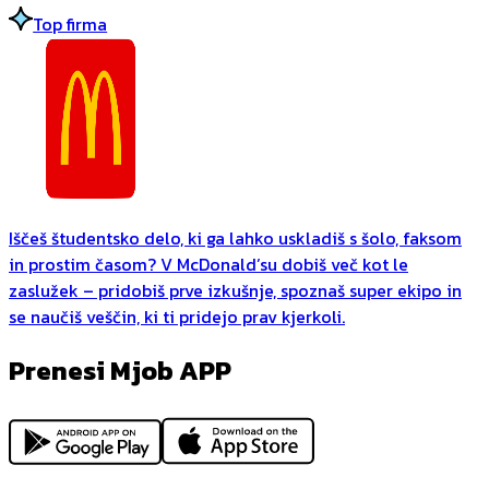
Top firma
Iščeš študentsko delo, ki ga lahko uskladiš s šolo, faksom
in prostim časom? V McDonald’su dobiš več kot le
zaslužek – pridobiš prve izkušnje, spoznaš super ekipo in
se naučiš veščin, ki ti pridejo prav kjerkoli.
Prenesi Mjob APP