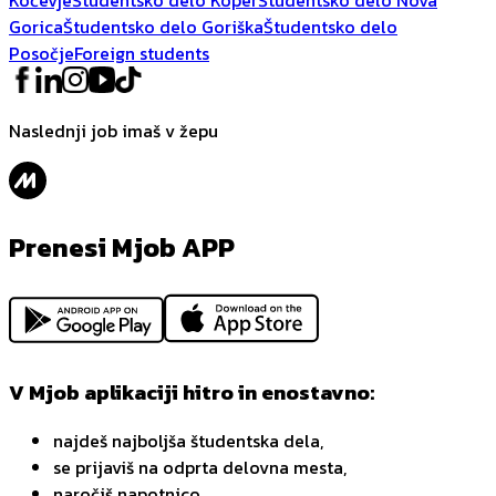
Gorica
Študentsko delo Goriška
Študentsko delo
Posočje
Foreign students
Naslednji job imaš v žepu
Prenesi Mjob APP
V Mjob aplikaciji hitro in enostavno:
najdeš najboljša študentska dela,
se prijaviš na odprta delovna mesta,
naročiš napotnico,