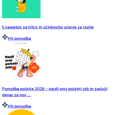
5 nasvetov za hitro in učinkovito učenje za izpite
Hit ponudba
Ponudba poletja 2026 - najdi svoj poletni job in zasluži
denar za nov ....
Hit ponudba