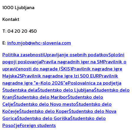
1000
Ljubljana
Kontakt
T
:
04 20 20 450
E
:
info.mjob@whc-slovenia.com
Politika zasebnosti
Upravljanje osebnih podatkov
Splošni
pogoji poslovanja
Pravila nagradnih iger na SM
Pravilnik o
upravičenosti do nagrade (ŠKIS)
Pravilnik nagradne igre
Majske25
Pravilnik nagradne igre Izi 500 EUR
Pravilnik
nagradne igre "e-Kolo 2026"
ePoslovalnica za podjetja
Študentska dela
Študentsko delo Ljubljana
Študentsko delo
Kranj
Študentsko delo Maribor
Študentsko delo
Celje
Študentsko delo Novo mesto
Študentsko delo
Kočevje
Študentsko delo Koper
Študentsko delo Nova
Gorica
Študentsko delo Goriška
Študentsko delo
Posočje
Foreign students