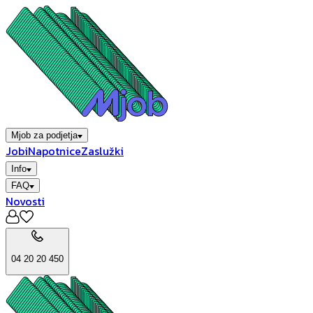
Mjob za podjetja
Jobi
Napotnice
Zaslužki
Info
FAQ
Novosti
04 20 20 450