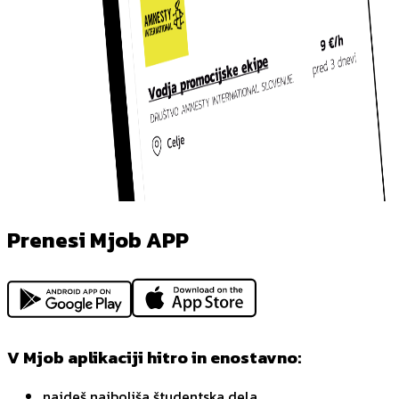
Prenesi Mjob APP
V Mjob aplikaciji hitro in enostavno:
najdeš najboljša študentska dela,