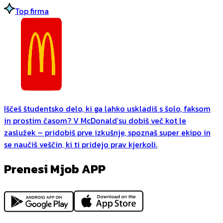
Top firma
Iščeš študentsko delo, ki ga lahko uskladiš s šolo, faksom
in prostim časom? V McDonald’su dobiš več kot le
zaslužek – pridobiš prve izkušnje, spoznaš super ekipo in
se naučiš veščin, ki ti pridejo prav kjerkoli.
Prenesi Mjob APP