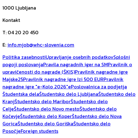
1000
Ljubljana
Kontakt
T
:
04 20 20 450
E
:
info.mjob@whc-slovenia.com
Politika zasebnosti
Upravljanje osebnih podatkov
Splošni
pogoji poslovanja
Pravila nagradnih iger na SM
Pravilnik o
upravičenosti do nagrade (ŠKIS)
Pravilnik nagradne igre
Majske25
Pravilnik nagradne igre Izi 500 EUR
Pravilnik
nagradne igre "e-Kolo 2026"
ePoslovalnica za podjetja
Študentska dela
Študentsko delo Ljubljana
Študentsko delo
Kranj
Študentsko delo Maribor
Študentsko delo
Celje
Študentsko delo Novo mesto
Študentsko delo
Kočevje
Študentsko delo Koper
Študentsko delo Nova
Gorica
Študentsko delo Goriška
Študentsko delo
Posočje
Foreign students