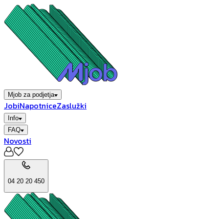
Mjob za podjetja
Jobi
Napotnice
Zaslužki
Info
FAQ
Novosti
04 20 20 450