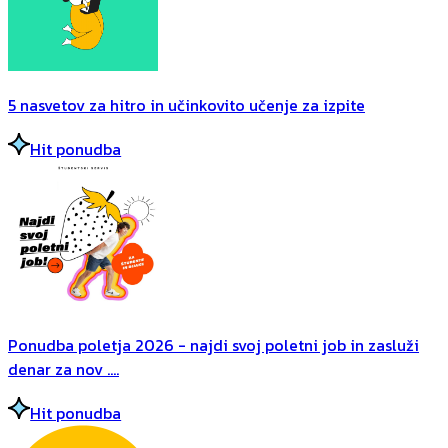
5 nasvetov za hitro in učinkovito učenje za izpite
Hit ponudba
Ponudba poletja 2026 - najdi svoj poletni job in zasluži
denar za nov ....
Hit ponudba