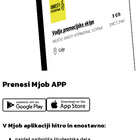
Prenesi Mjob APP
V Mjob aplikaciji hitro in enostavno:
najdeš najboljša študentska dela,