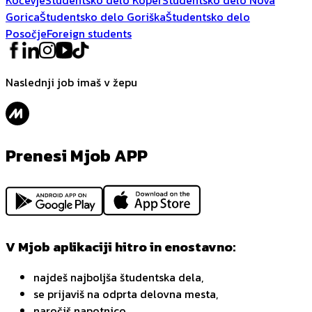
Gorica
Študentsko delo Goriška
Študentsko delo
Posočje
Foreign students
Naslednji job imaš v žepu
Prenesi Mjob APP
V Mjob aplikaciji hitro in enostavno:
najdeš najboljša študentska dela,
se prijaviš na odprta delovna mesta,
naročiš napotnico,