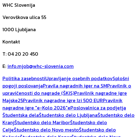
WHC Slovenija
Verovškova ulica 55
1000
Ljubljana
Kontakt
T
:
04 20 20 450
E
:
info.mjob@whc-slovenia.com
Politika zasebnosti
Upravljanje osebnih podatkov
Splošni
pogoji poslovanja
Pravila nagradnih iger na SM
Pravilnik o
upravičenosti do nagrade (ŠKIS)
Pravilnik nagradne igre
Majske25
Pravilnik nagradne igre Izi 500 EUR
Pravilnik
nagradne igre "e-Kolo 2026"
ePoslovalnica za podjetja
Študentska dela
Študentsko delo Ljubljana
Študentsko delo
Kranj
Študentsko delo Maribor
Študentsko delo
Celje
Študentsko delo Novo mesto
Študentsko delo
Kočevje
Študentsko delo Koper
Študentsko delo Nova