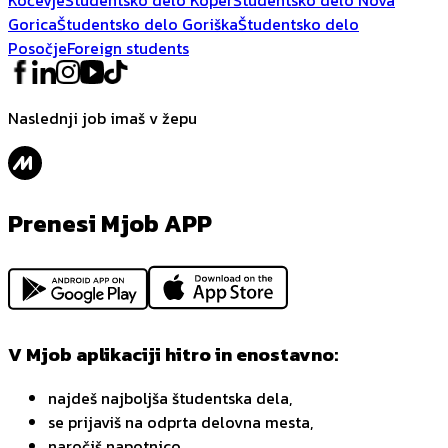
Gorica
Študentsko delo Goriška
Študentsko delo
Posočje
Foreign students
Naslednji job imaš v žepu
Prenesi Mjob APP
V Mjob aplikaciji hitro in enostavno:
najdeš najboljša študentska dela,
se prijaviš na odprta delovna mesta,
naročiš napotnico,