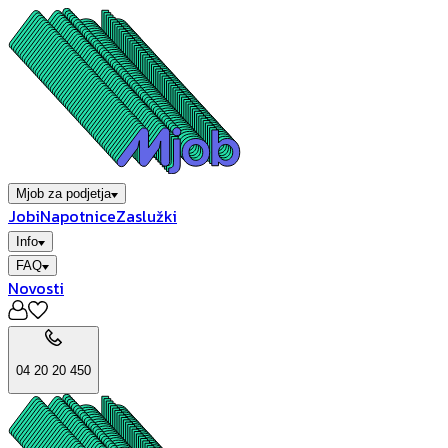
Mjob za podjetja
Jobi
Napotnice
Zaslužki
Info
FAQ
Novosti
04 20 20 450