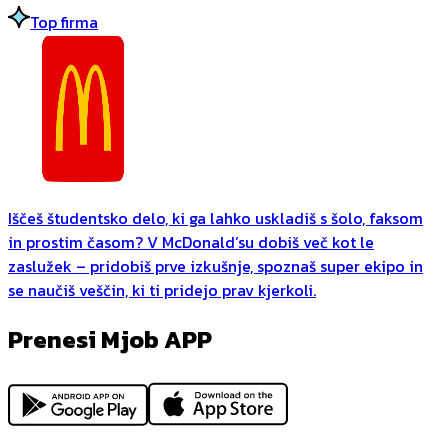
Top firma
Iščeš študentsko delo, ki ga lahko uskladiš s šolo, faksom
in prostim časom? V McDonald’su dobiš več kot le
zaslužek – pridobiš prve izkušnje, spoznaš super ekipo in
se naučiš veščin, ki ti pridejo prav kjerkoli.
Prenesi Mjob APP