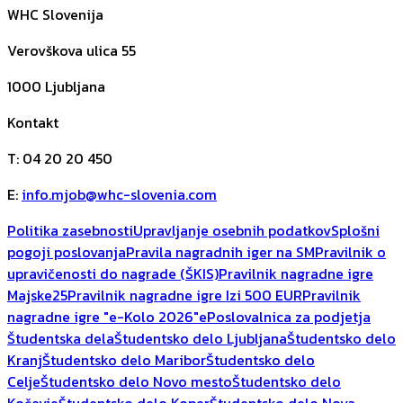
WHC Slovenija
Verovškova ulica 55
1000
Ljubljana
Kontakt
T
:
04 20 20 450
E
:
info.mjob@whc-slovenia.com
Politika zasebnosti
Upravljanje osebnih podatkov
Splošni
pogoji poslovanja
Pravila nagradnih iger na SM
Pravilnik o
upravičenosti do nagrade (ŠKIS)
Pravilnik nagradne igre
Majske25
Pravilnik nagradne igre Izi 500 EUR
Pravilnik
nagradne igre "e-Kolo 2026"
ePoslovalnica za podjetja
Študentska dela
Študentsko delo Ljubljana
Študentsko delo
Kranj
Študentsko delo Maribor
Študentsko delo
Celje
Študentsko delo Novo mesto
Študentsko delo
Kočevje
Študentsko delo Koper
Študentsko delo Nova