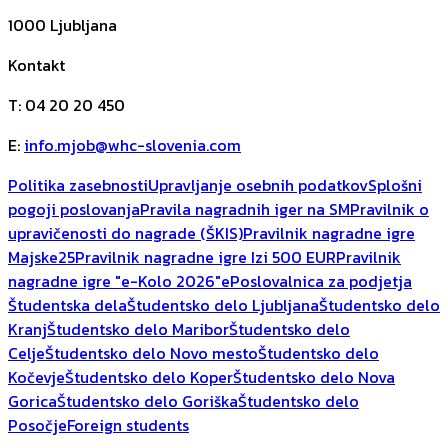
1000
Ljubljana
Kontakt
T
:
04 20 20 450
E
:
info.mjob@whc-slovenia.com
Politika zasebnosti
Upravljanje osebnih podatkov
Splošni
pogoji poslovanja
Pravila nagradnih iger na SM
Pravilnik o
upravičenosti do nagrade (ŠKIS)
Pravilnik nagradne igre
Majske25
Pravilnik nagradne igre Izi 500 EUR
Pravilnik
nagradne igre "e-Kolo 2026"
ePoslovalnica za podjetja
Študentska dela
Študentsko delo Ljubljana
Študentsko delo
Kranj
Študentsko delo Maribor
Študentsko delo
Celje
Študentsko delo Novo mesto
Študentsko delo
Kočevje
Študentsko delo Koper
Študentsko delo Nova
Gorica
Študentsko delo Goriška
Študentsko delo
Posočje
Foreign students