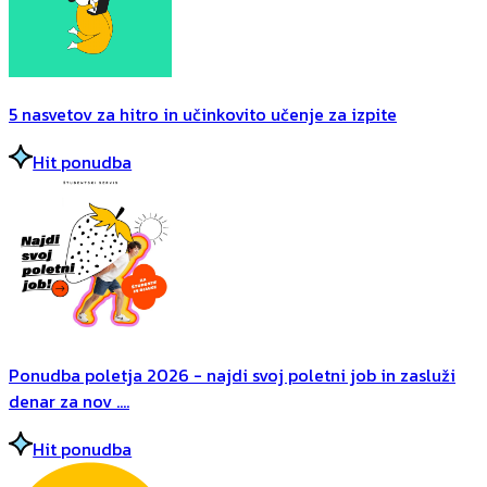
5 nasvetov za hitro in učinkovito učenje za izpite
Hit ponudba
Ponudba poletja 2026 - najdi svoj poletni job in zasluži
denar za nov ....
Hit ponudba