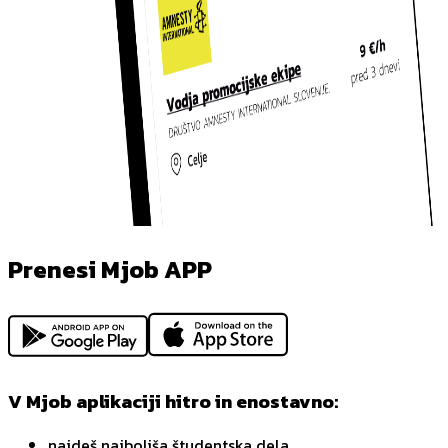
Prenesi Mjob APP
V Mjob aplikaciji hitro in enostavno:
najdeš najboljša študentska dela,