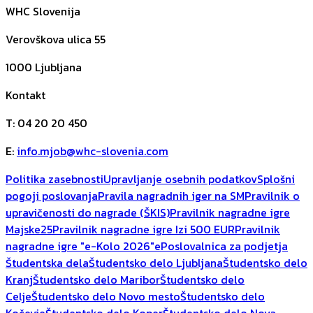
WHC Slovenija
Verovškova ulica 55
1000
Ljubljana
Kontakt
T
:
04 20 20 450
E
:
info.mjob@whc-slovenia.com
Politika zasebnosti
Upravljanje osebnih podatkov
Splošni
pogoji poslovanja
Pravila nagradnih iger na SM
Pravilnik o
upravičenosti do nagrade (ŠKIS)
Pravilnik nagradne igre
Majske25
Pravilnik nagradne igre Izi 500 EUR
Pravilnik
nagradne igre "e-Kolo 2026"
ePoslovalnica za podjetja
Študentska dela
Študentsko delo Ljubljana
Študentsko delo
Kranj
Študentsko delo Maribor
Študentsko delo
Celje
Študentsko delo Novo mesto
Študentsko delo
Kočevje
Študentsko delo Koper
Študentsko delo Nova