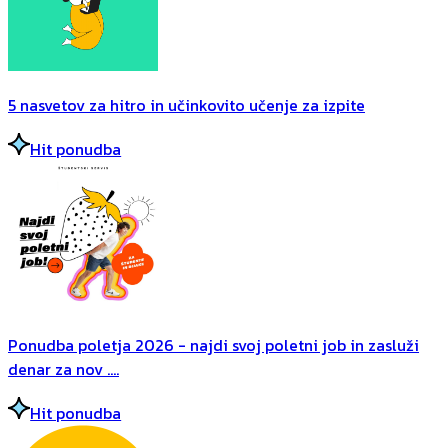
5 nasvetov za hitro in učinkovito učenje za izpite
Hit ponudba
Ponudba poletja 2026 - najdi svoj poletni job in zasluži
denar za nov ....
Hit ponudba