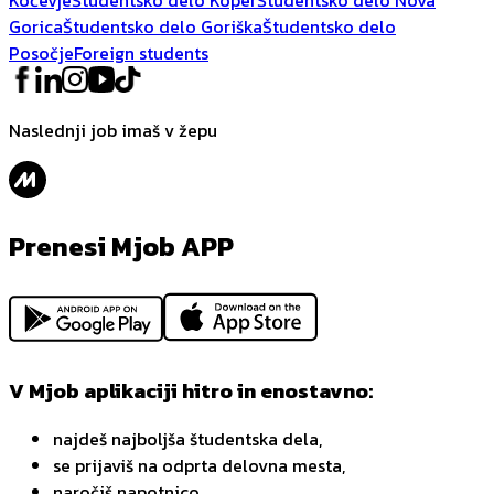
Gorica
Študentsko delo Goriška
Študentsko delo
Posočje
Foreign students
Naslednji job imaš v žepu
Prenesi Mjob APP
V Mjob aplikaciji hitro in enostavno:
najdeš najboljša študentska dela,
se prijaviš na odprta delovna mesta,
naročiš napotnico,