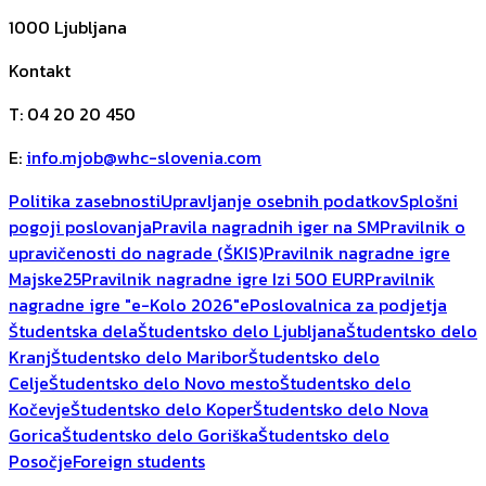
1000
Ljubljana
Kontakt
T
:
04 20 20 450
E
:
info.mjob@whc-slovenia.com
Politika zasebnosti
Upravljanje osebnih podatkov
Splošni
pogoji poslovanja
Pravila nagradnih iger na SM
Pravilnik o
upravičenosti do nagrade (ŠKIS)
Pravilnik nagradne igre
Majske25
Pravilnik nagradne igre Izi 500 EUR
Pravilnik
nagradne igre "e-Kolo 2026"
ePoslovalnica za podjetja
Študentska dela
Študentsko delo Ljubljana
Študentsko delo
Kranj
Študentsko delo Maribor
Študentsko delo
Celje
Študentsko delo Novo mesto
Študentsko delo
Kočevje
Študentsko delo Koper
Študentsko delo Nova
Gorica
Študentsko delo Goriška
Študentsko delo
Posočje
Foreign students