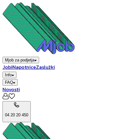
Mjob za podjetja
Jobi
Napotnice
Zaslužki
Info
FAQ
Novosti
04 20 20 450