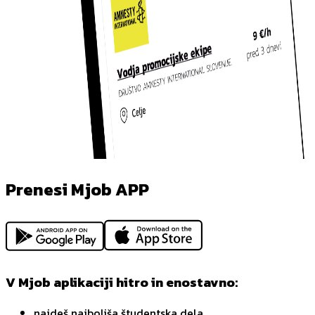
Prenesi Mjob APP
V Mjob aplikaciji hitro in enostavno:
najdeš najboljša študentska dela,