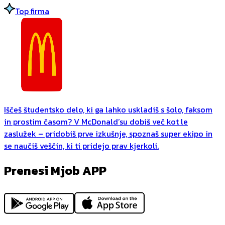
Top firma
Iščeš študentsko delo, ki ga lahko uskladiš s šolo, faksom
in prostim časom? V McDonald’su dobiš več kot le
zaslužek – pridobiš prve izkušnje, spoznaš super ekipo in
se naučiš veščin, ki ti pridejo prav kjerkoli.
Prenesi Mjob APP