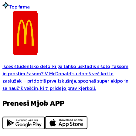
Top firma
Iščeš študentsko delo, ki ga lahko uskladiš s šolo, faksom
in prostim časom? V McDonald’su dobiš več kot le
zaslužek – pridobiš prve izkušnje, spoznaš super ekipo in
se naučiš veščin, ki ti pridejo prav kjerkoli.
Prenesi Mjob APP