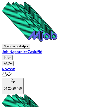
Mjob za podjetja
Jobi
Napotnice
Zaslužki
Info
FAQ
Novosti
04 20 20 450