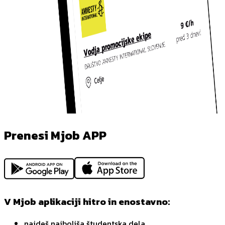
Prenesi Mjob APP
V Mjob aplikaciji hitro in enostavno:
najdeš najboljša študentska dela,