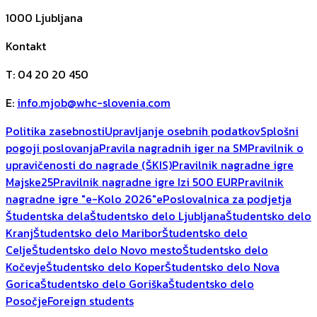
1000
Ljubljana
Kontakt
T
:
04 20 20 450
E
:
info.mjob@whc-slovenia.com
Politika zasebnosti
Upravljanje osebnih podatkov
Splošni
pogoji poslovanja
Pravila nagradnih iger na SM
Pravilnik o
upravičenosti do nagrade (ŠKIS)
Pravilnik nagradne igre
Majske25
Pravilnik nagradne igre Izi 500 EUR
Pravilnik
nagradne igre "e-Kolo 2026"
ePoslovalnica za podjetja
Študentska dela
Študentsko delo Ljubljana
Študentsko delo
Kranj
Študentsko delo Maribor
Študentsko delo
Celje
Študentsko delo Novo mesto
Študentsko delo
Kočevje
Študentsko delo Koper
Študentsko delo Nova
Gorica
Študentsko delo Goriška
Študentsko delo
Posočje
Foreign students