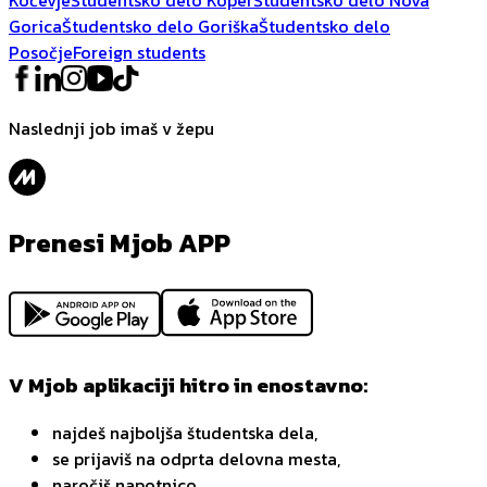
Gorica
Študentsko delo Goriška
Študentsko delo
Posočje
Foreign students
Naslednji job imaš v žepu
Prenesi Mjob APP
V Mjob aplikaciji hitro in enostavno:
najdeš najboljša študentska dela,
se prijaviš na odprta delovna mesta,
naročiš napotnico,