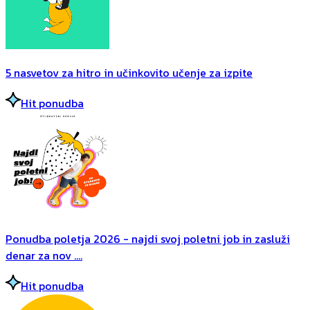
5 nasvetov za hitro in učinkovito učenje za izpite
Hit ponudba
Ponudba poletja 2026 - najdi svoj poletni job in zasluži
denar za nov ....
Hit ponudba