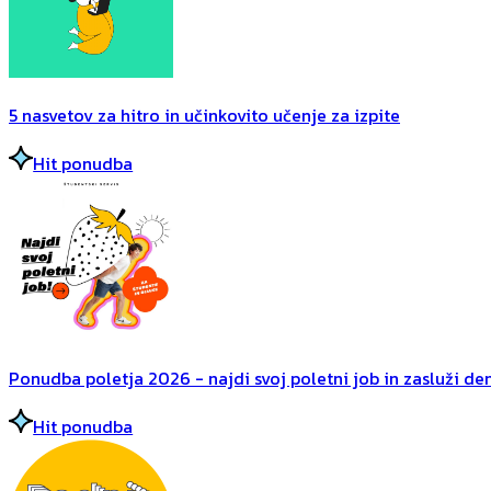
5 nasvetov za hitro in učinkovito učenje za izpite
Hit ponudba
Ponudba poletja 2026 - najdi svoj poletni job in zasluži dena
Hit ponudba