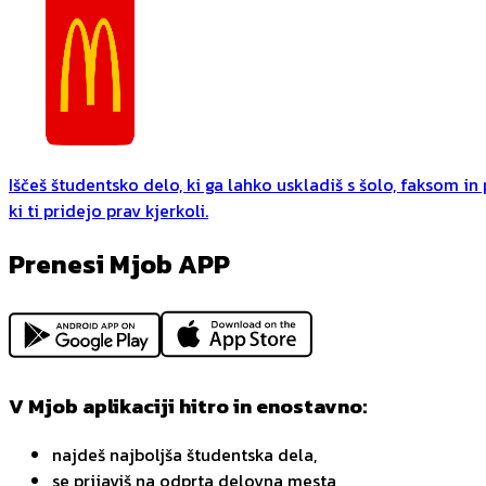
Iščeš študentsko delo, ki ga lahko uskladiš s šolo, faksom i
ki ti pridejo prav kjerkoli.
Prenesi Mjob APP
V Mjob aplikaciji hitro in enostavno:
najdeš najboljša študentska dela,
se prijaviš na odprta delovna mesta,