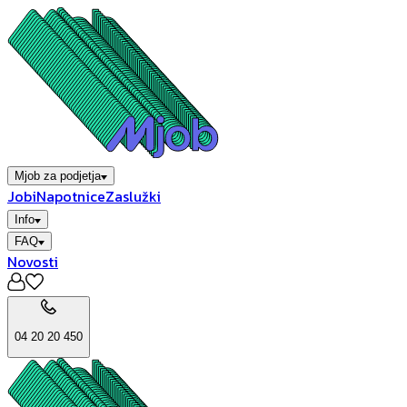
Mjob za podjetja
Jobi
Napotnice
Zaslužki
Info
FAQ
Novosti
04 20 20 450