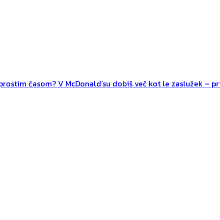
n prostim časom? V McDonald’su dobiš več kot le zaslužek – pri