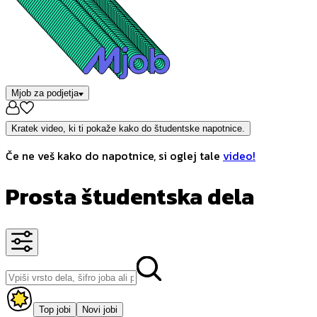
Mjob za podjetja
Kratek video, ki ti pokaže kako do študentske napotnice.
Če ne veš kako do napotnice, si oglej tale
video!
Prosta študentska dela
Top jobi
Novi jobi