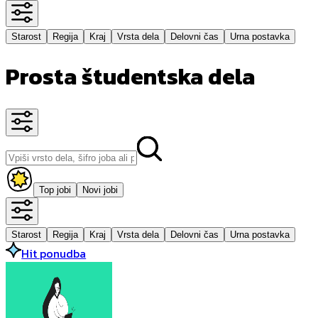
Starost
Regija
Kraj
Vrsta dela
Delovni čas
Urna postavka
Prosta študentska dela
Top jobi
Novi jobi
Starost
Regija
Kraj
Vrsta dela
Delovni čas
Urna postavka
Hit ponudba