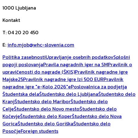
1000
Ljubljana
Kontakt
T
:
04 20 20 450
E
:
info.mjob@whc-slovenia.com
Politika zasebnosti
Upravljanje osebnih podatkov
Splošni
pogoji poslovanja
Pravila nagradnih iger na SM
Pravilnik o
upravičenosti do nagrade (ŠKIS)
Pravilnik nagradne igre
Majske25
Pravilnik nagradne igre Izi 500 EUR
Pravilnik
nagradne igre "e-Kolo 2026"
ePoslovalnica za podjetja
Študentska dela
Študentsko delo Ljubljana
Študentsko delo
Kranj
Študentsko delo Maribor
Študentsko delo
Celje
Študentsko delo Novo mesto
Študentsko delo
Kočevje
Študentsko delo Koper
Študentsko delo Nova
Gorica
Študentsko delo Goriška
Študentsko delo
Posočje
Foreign students