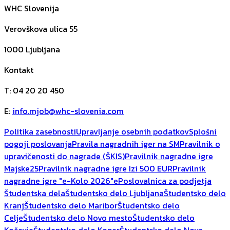
WHC Slovenija
Verovškova ulica 55
1000
Ljubljana
Kontakt
T
:
04 20 20 450
E
:
info.mjob@whc-slovenia.com
Politika zasebnosti
Upravljanje osebnih podatkov
Splošni
pogoji poslovanja
Pravila nagradnih iger na SM
Pravilnik o
upravičenosti do nagrade (ŠKIS)
Pravilnik nagradne igre
Majske25
Pravilnik nagradne igre Izi 500 EUR
Pravilnik
nagradne igre "e-Kolo 2026"
ePoslovalnica za podjetja
Študentska dela
Študentsko delo Ljubljana
Študentsko delo
Kranj
Študentsko delo Maribor
Študentsko delo
Celje
Študentsko delo Novo mesto
Študentsko delo
Kočevje
Študentsko delo Koper
Študentsko delo Nova