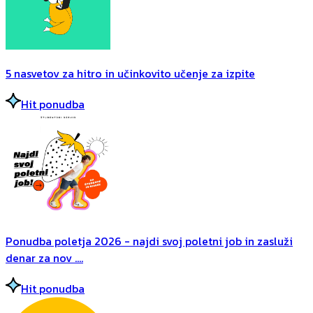
5 nasvetov za hitro in učinkovito učenje za izpite
Hit ponudba
Ponudba poletja 2026 - najdi svoj poletni job in zasluži
denar za nov ....
Hit ponudba