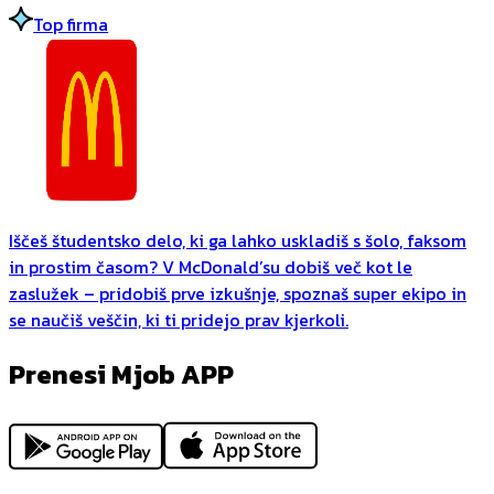
Top firma
Iščeš študentsko delo, ki ga lahko uskladiš s šolo, faksom
in prostim časom? V McDonald’su dobiš več kot le
zaslužek – pridobiš prve izkušnje, spoznaš super ekipo in
se naučiš veščin, ki ti pridejo prav kjerkoli.
Prenesi Mjob APP