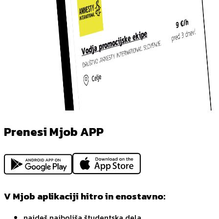
Prenesi Mjob APP
V Mjob aplikaciji hitro in enostavno:
najdeš najboljša študentska dela,