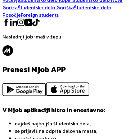
Gorica
Študentsko delo Goriška
Študentsko delo
Posočje
Foreign students
Naslednji job imaš v žepu
Prenesi Mjob APP
V Mjob aplikaciji hitro in enostavno:
najdeš najboljša študentska dela,
se prijaviš na odprta delovna mesta,
naročiš napotnico,