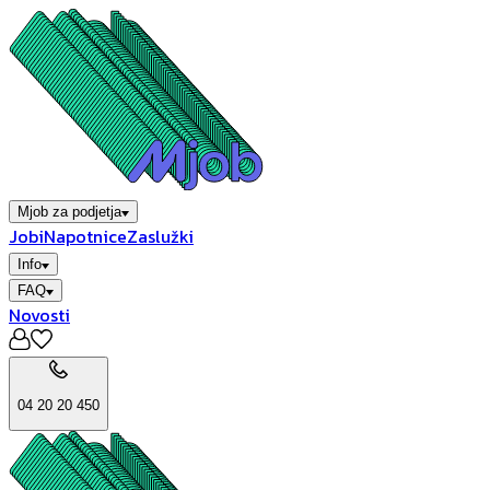
Mjob za podjetja
Jobi
Napotnice
Zaslužki
Info
FAQ
Novosti
04 20 20 450